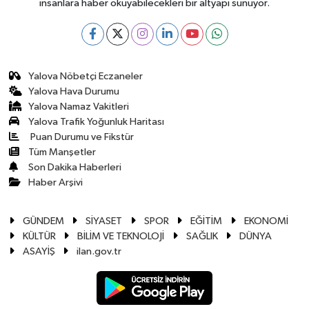
insanlara haber okuyabilecekleri bir altyapı sunuyor.
Yalova Nöbetçi Eczaneler
Yalova Hava Durumu
Yalova Namaz Vakitleri
Yalova Trafik Yoğunluk Haritası
Puan Durumu ve Fikstür
Tüm Manşetler
Son Dakika Haberleri
Haber Arşivi
GÜNDEM
SİYASET
SPOR
EĞİTİM
EKONOMİ
KÜLTÜR
BİLİM VE TEKNOLOJİ
SAĞLIK
DÜNYA
ASAYİŞ
ilan.gov.tr