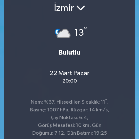
İzmir
SPOR
ULUSAL
°
13
İLÇELERİMİZ
Bulutlu
RESMİ İLAN
22 Mart Pazar
20:00
°
Nem: %67, Hissedilen Sıcaklık: 11
,
Basınç: 1007 hPa, Rüzgar: 14 km/s,
Çiy Noktası: 6.4,
Görüş Mesafesi: 10 km, Gün
Doğumu: 7:12, Gün Batımı: 19:25