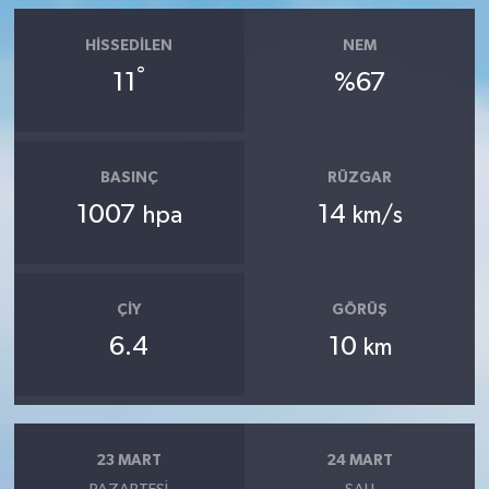
HISSEDILEN
NEM
°
11
%67
BASINÇ
RÜZGAR
1007
14
hpa
km/s
ÇIY
GÖRÜŞ
6.4
10
km
23 MART
24 MART