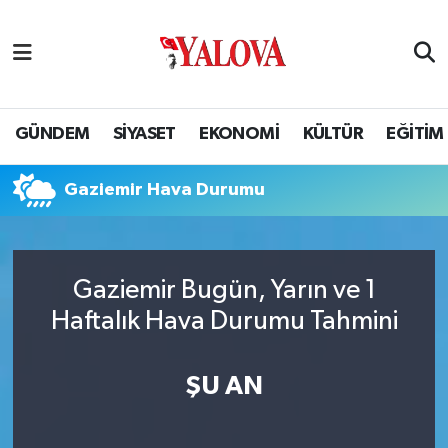
GÜNDEM
Yalova Nöbetçi Eczaneler
SİYASET
Yalova Hava Durumu
GÜNDEM
SİYASET
EKONOMİ
KÜLTÜR
EĞİTİM
EKONOMİ
Yalova Namaz Vakitleri
Gaziemir Hava Durumu
KÜLTÜR
Yalova Trafik Yoğunluk Haritası
EĞİTİM
Puan Durumu ve Fikstür
Gaziemir Bugün, Yarın ve 1
Haftalık Hava Durumu Tahmini
BİLİM VE TEKNOLOJİ
Tüm Manşetler
ASAYİŞ
Son Dakika Haberleri
ŞU AN
SAĞLIK
Haber Arşivi