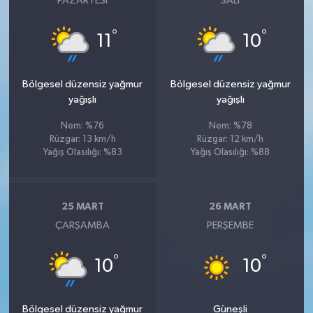
PAZARTESI
SALI
°
°
11
10
Bölgesel düzensiz yağmur
Bölgesel düzensiz yağmur
yağışlı
yağışlı
Nem: %76
Nem: %78
Rüzgar: 13 km/h
Rüzgar: 12 km/h
Yağış Olasılığı: %83
Yağış Olasılığı: %88
25 MART
26 MART
ÇARŞAMBA
PERŞEMBE
°
°
10
10
Bölgesel düzensiz yağmur
Güneşli