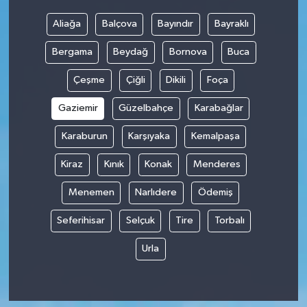
Aliağa
Balçova
Bayındır
Bayraklı
Bergama
Beydağ
Bornova
Buca
Çeşme
Çiğli
Dikili
Foça
Gaziemir
Güzelbahçe
Karabağlar
Karaburun
Karşıyaka
Kemalpaşa
Kiraz
Kınık
Konak
Menderes
Menemen
Narlıdere
Ödemiş
Seferihisar
Selçuk
Tire
Torbalı
Urla