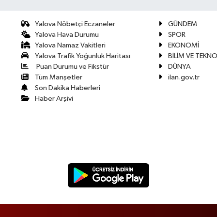
Yalova Nöbetçi Eczaneler
GÜNDEM
Yalova Hava Durumu
SPOR
Yalova Namaz Vakitleri
EKONOMİ
Yalova Trafik Yoğunluk Haritası
BİLİM VE TEKNO
Puan Durumu ve Fikstür
DÜNYA
Tüm Manşetler
ilan.gov.tr
Son Dakika Haberleri
Haber Arşivi