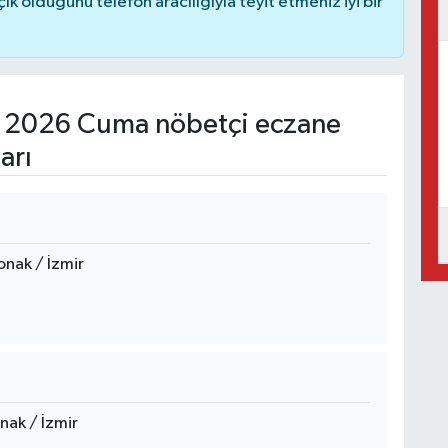
 olduğunu telefon aracılığıyla teyit etmeniz iyi bir
 2026 Cuma nöbetçi eczane
arı
nak / İzmir
nak / İzmir