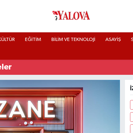
KÜLTÜR
EĞİTİM
BİLİM VE TEKNOLOJİ
ASAYİŞ
ler
İ