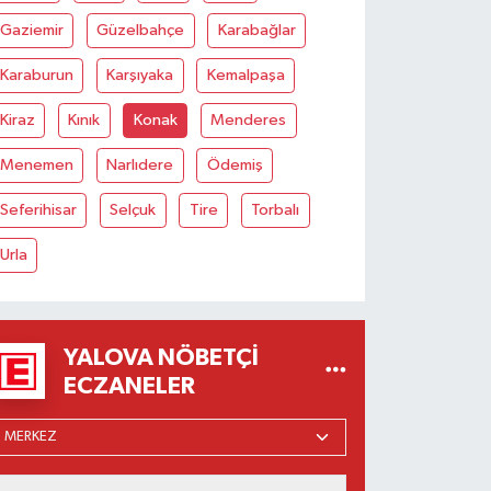
Gaziemir
Güzelbahçe
Karabağlar
Karaburun
Karşıyaka
Kemalpaşa
Kiraz
Kınık
Konak
Menderes
Menemen
Narlıdere
Ödemiş
Seferihisar
Selçuk
Tire
Torbalı
Urla
YALOVA NÖBETÇI
ECZANELER