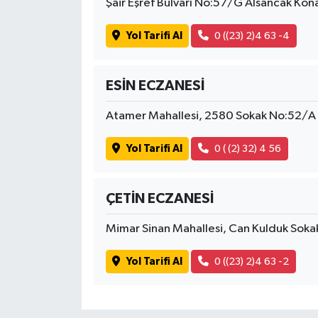
Şair Eşref Bulvarı No:57/G Alsancak Kon
Yol Tarifi Al
0 ((23) 2)4 63 -4
ESİN ECZANESİ
Atamer Mahallesi, 2580 Sokak No:52/A 
Yol Tarifi Al
0 ( (2) 32) 4 56
ÇETİN ECZANESİ
Mimar Sinan Mahallesi, Can Kulduk Sokak
Yol Tarifi Al
0 ((23) 2)4 63 -2