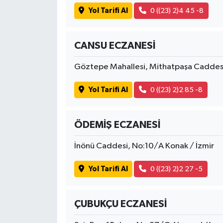
Yol Tarifi Al
0 ((23) 2)4 45 -8
CANSU ECZANESİ
Göztepe Mahallesi, Mithatpaşa Caddesi
Yol Tarifi Al
0 ((23) 2)2 85 -8
ÖDEMİŞ ECZANESİ
İnönü Caddesi, No:10/A Konak / İzmir
Yol Tarifi Al
0 ((23) 2)2 27 -5
ÇUBUKÇU ECZANESİ