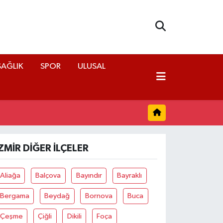
SAĞLIK
SPOR
ULUSAL
ZMIR DIĞER İLÇELER
Aliağa
Balçova
Bayındır
Bayraklı
Bergama
Beydağ
Bornova
Buca
Çeşme
Çiğli
Dikili
Foça