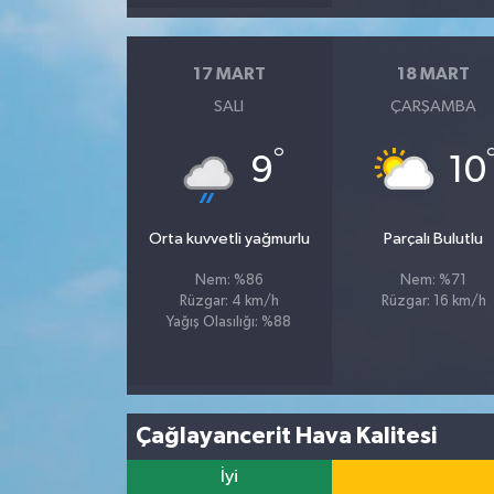
17 MART
18 MART
SALI
ÇARŞAMBA
°
9
10
Orta kuvvetli yağmurlu
Parçalı Bulutlu
Nem: %86
Nem: %71
Rüzgar: 4 km/h
Rüzgar: 16 km/h
Yağış Olasılığı: %88
Çağlayancerit Hava Kalitesi
İyi