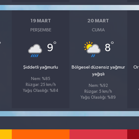
19 MART
20 MART
PERŞEMBE
CUMA
°
°
°
9
8
Şiddetli yağmurlu
Bölgesel düzensiz yağmur
Or
yağışlı
Nem: %85
Rüzgar: 25 km/h
Nem: %92
Yağış Olasılığı: %84
Rüzgar: 5 km/h
Yağış Olasılığı: %89