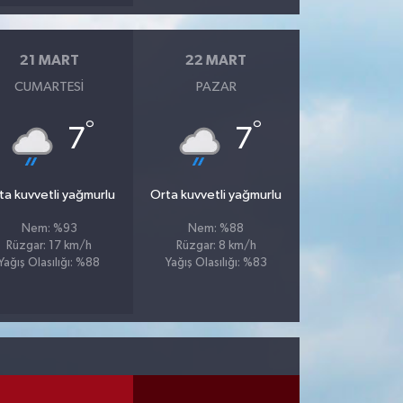
21 MART
22 MART
CUMARTESI
PAZAR
°
°
7
7
ta kuvvetli yağmurlu
Orta kuvvetli yağmurlu
Nem: %93
Nem: %88
Rüzgar: 17 km/h
Rüzgar: 8 km/h
Yağış Olasılığı: %88
Yağış Olasılığı: %83