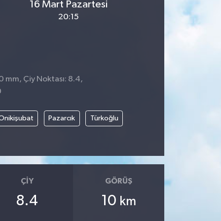
16 Mart Pazartesi
20:15
 0 mm, Çiy Noktası: 8.4,
0
Onikişubat
Pazarcık
Türkoğlu
ÇIY
GÖRÜŞ
8.4
10
km