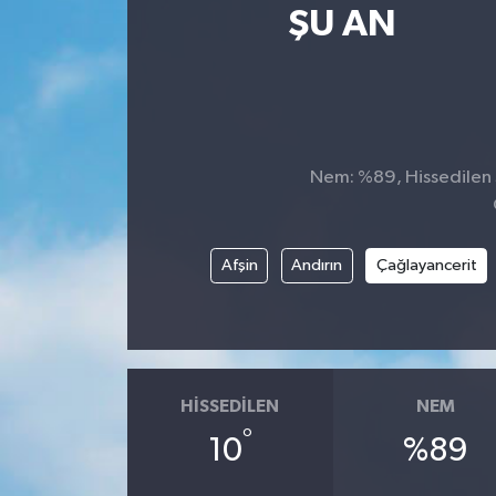
ŞU AN
SPOR
ULUSAL
İLÇELERİMİZ
Nem: %89, Hissedilen S
RESMİ İLAN
Afşin
Andırın
Çağlayancerit
HISSEDILEN
NEM
°
10
%89