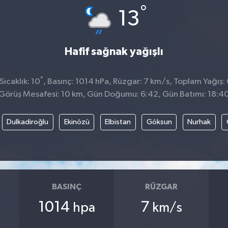
°
13
Hafif sağnak yağışlı
°
ıcaklık: 10
, Basınç: 1014 hPa, Rüzgar: 7 km/s, Toplam Yağış:
Görüş Mesafesi: 10 km, Gün Doğumu: 6:42, Gün Batımı: 18:4
Dulkadiroğlu
Ekinözü
Elbistan
Göksun
Nurhak
BASINÇ
RÜZGAR
1014
7
hpa
km/s