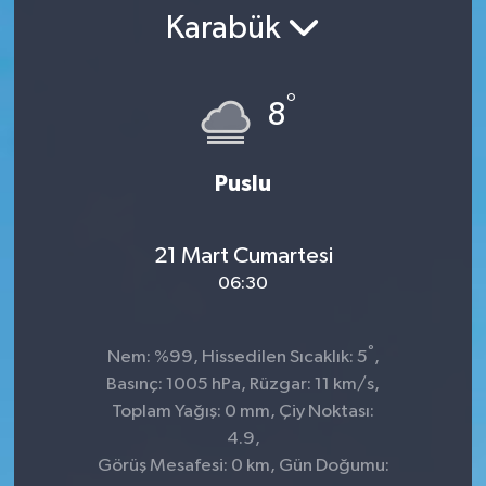
Karabük
SPOR
ULUSAL
°
8
İLÇELERİMİZ
Puslu
RESMİ İLAN
21 Mart Cumartesi
06:30
°
Nem: %99, Hissedilen Sıcaklık: 5
,
Basınç: 1005 hPa, Rüzgar: 11 km/s,
Toplam Yağış: 0 mm, Çiy Noktası:
4.9,
Görüş Mesafesi: 0 km, Gün Doğumu: