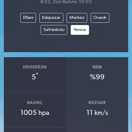
6:52, Gün Batımı: 19:03
Eflani
Eskipazar
Merkez
Ovacık
Safranbolu
Yenice
HISSEDILEN
NEM
°
5
%99
BASINÇ
RÜZGAR
1005
11
hpa
km/s