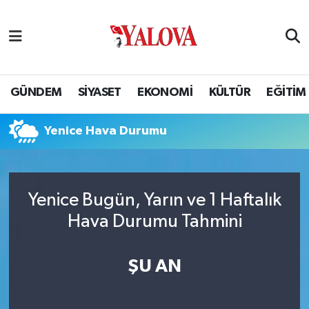
GÜNDEM
Yalova Nöbetçi Eczaneler
SİYASET
Yalova Hava Durumu
GÜNDEM
SİYASET
EKONOMİ
KÜLTÜR
EĞİTİM
EKONOMİ
Yalova Namaz Vakitleri
Yenice Hava Durumu
KÜLTÜR
Yalova Trafik Yoğunluk Haritası
EĞİTİM
Puan Durumu ve Fikstür
Yenice Bugün, Yarın ve 1 Haftalık
Hava Durumu Tahmini
BİLİM VE TEKNOLOJİ
Tüm Manşetler
ASAYİŞ
Son Dakika Haberleri
ŞU AN
SAĞLIK
Haber Arşivi