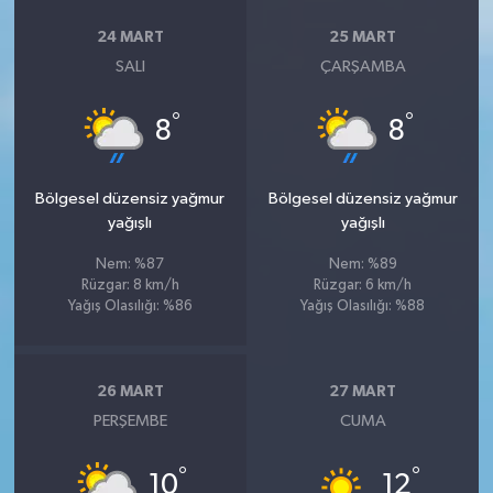
24 MART
25 MART
SALI
ÇARŞAMBA
°
°
8
8
Bölgesel düzensiz yağmur
Bölgesel düzensiz yağmur
yağışlı
yağışlı
Nem: %87
Nem: %89
Rüzgar: 8 km/h
Rüzgar: 6 km/h
Yağış Olasılığı: %86
Yağış Olasılığı: %88
26 MART
27 MART
PERŞEMBE
CUMA
°
°
10
12