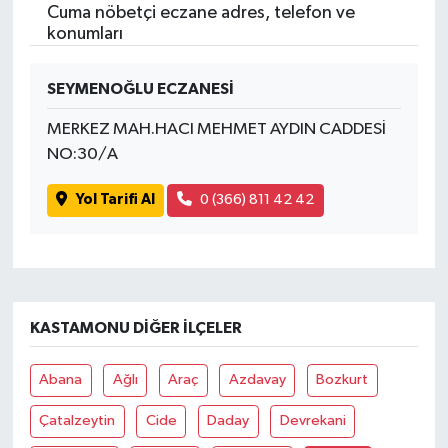
Cuma nöbetçi eczane adres, telefon ve
konumları
SEYMENOĞLU ECZANESİ
MERKEZ MAH.HACI MEHMET AYDIN CADDESİ
NO:30/A
Yol Tarifi Al
0 (366) 811 42 42
KASTAMONU DIĞER İLÇELER
Abana
Ağlı
Araç
Azdavay
Bozkurt
Çatalzeytin
Cide
Daday
Devrekani