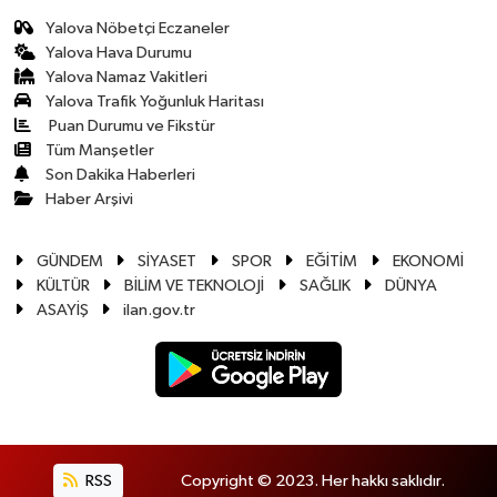
Yalova Nöbetçi Eczaneler
Yalova Hava Durumu
Yalova Namaz Vakitleri
Yalova Trafik Yoğunluk Haritası
Puan Durumu ve Fikstür
Tüm Manşetler
Son Dakika Haberleri
Haber Arşivi
GÜNDEM
SİYASET
SPOR
EĞİTİM
EKONOMİ
KÜLTÜR
BİLİM VE TEKNOLOJİ
SAĞLIK
DÜNYA
ASAYİŞ
ilan.gov.tr
RSS
Copyright © 2023. Her hakkı saklıdır.