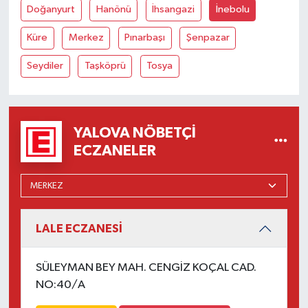
Doğanyurt
Hanönü
İhsangazi
İnebolu
Küre
Merkez
Pınarbaşı
Şenpazar
Seydiler
Taşköprü
Tosya
YALOVA NÖBETÇI
ECZANELER
LALE ECZANESİ
SÜLEYMAN BEY MAH. CENGİZ KOÇAL CAD.
NO:40/A