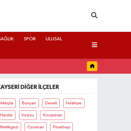
SAĞLIK
SPOR
ULUSAL
KAYSERI DIĞER İLÇELER
Akkışla
Bünyan
Develi
Felahiye
Hacılar
İncesu
Kocasinan
Melikgazi
Özvatan
Pınarbaşı