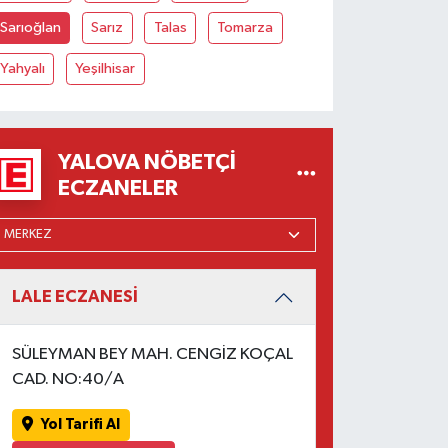
Sarıoğlan
Sarız
Talas
Tomarza
Yahyalı
Yeşilhisar
YALOVA NÖBETÇI
ECZANELER
LALE ECZANESİ
SÜLEYMAN BEY MAH. CENGİZ KOÇAL
CAD. NO:40/A
Yol Tarifi Al