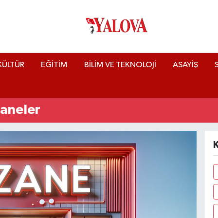
KÜLTÜR
EĞİTİM
BİLİM VE TEKNOLOJİ
ASAYİŞ
zaneler