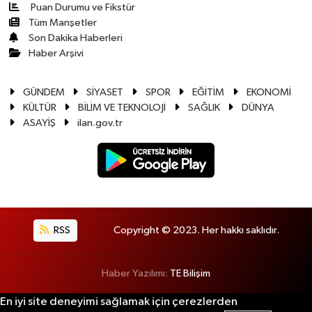
Puan Durumu ve Fikstür
Tüm Manşetler
Son Dakika Haberleri
Haber Arşivi
GÜNDEM
SİYASET
SPOR
EĞİTİM
EKONOMİ
KÜLTÜR
BİLİM VE TEKNOLOJİ
SAĞLIK
DÜNYA
ASAYİŞ
ilan.gov.tr
RSS
Copyright © 2023. Her hakkı saklıdır.
Haber Yazılımı:
TE Bilişim
En iyi site deneyimi sağlamak için çerezlerden