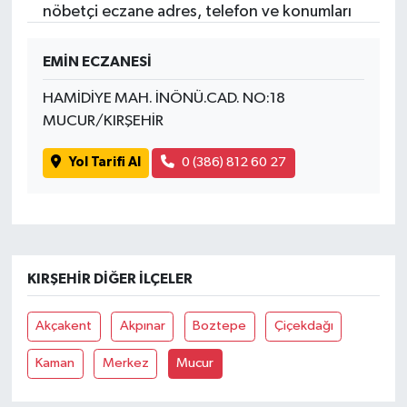
nöbetçi eczane adres, telefon ve konumları
EMİN ECZANESİ
HAMİDİYE MAH. İNÖNÜ.CAD. NO:18
MUCUR/KIRŞEHİR
Yol Tarifi Al
0 (386) 812 60 27
KIRŞEHIR DIĞER İLÇELER
Akçakent
Akpınar
Boztepe
Çiçekdağı
Kaman
Merkez
Mucur