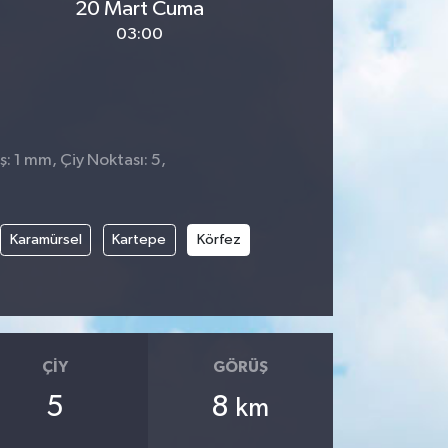
20 Mart Cuma
03:00
: 1 mm, Çiy Noktası: 5,
Karamürsel
Kartepe
Körfez
ÇIY
GÖRÜŞ
5
8
km