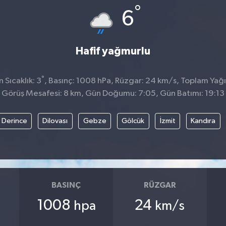
°
6
Hafif yağmurlu
°
Sıcaklık: 3
, Basınç: 1008 hPa, Rüzgar: 24 km/s, Toplam Yağış
Görüş Mesafesi: 8 km, Gün Doğumu: 7:05, Gün Batımı: 19:13
Derince
Dilovası
Gebze
Gölcük
İzmit
Kandıra
BASINÇ
RÜZGAR
1008
24
hpa
km/s