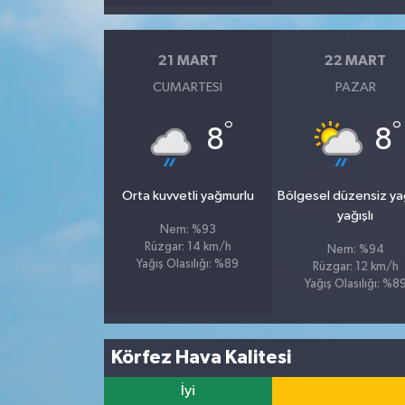
21 MART
22 MART
CUMARTESI
PAZAR
°
°
8
8
Orta kuvvetli yağmurlu
Bölgesel düzensiz y
yağışlı
Nem: %93
Rüzgar: 14 km/h
Nem: %94
Yağış Olasılığı: %89
Rüzgar: 12 km/h
Yağış Olasılığı: %8
Körfez Hava Kalitesi
İyi