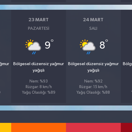
23 MART
24 MART
PAZARTESI
SALI
°
°
9
8
ağmur
Bölgesel düzensiz yağmur
Bölgesel düzensiz yağmur
Bölg
yağışlı
yağışlı
Nem: %93
Nem: %92
Rüzgar: 8 km/h
Rüzgar: 15 km/h
9
Yağış Olasılığı: %89
Yağış Olasılığı: %88