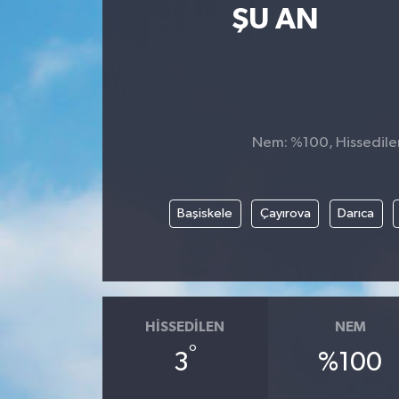
ŞU AN
SPOR
ULUSAL
İLÇELERİMİZ
Nem: %100, Hissedilen 
RESMİ İLAN
Başiskele
Çayırova
Darıca
HISSEDILEN
NEM
°
3
%100