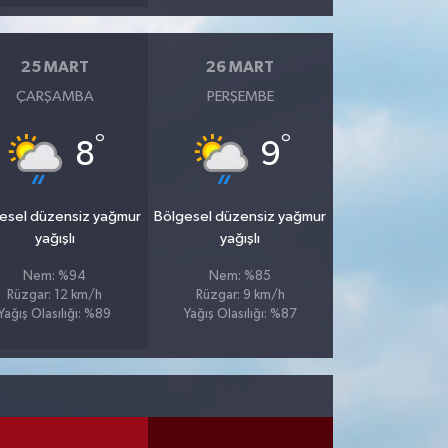
25 MART
26 MART
ÇARŞAMBA
PERŞEMBE
°
°
8
9
esel düzensiz yağmur
Bölgesel düzensiz yağmur
yağışlı
yağışlı
Nem: %94
Nem: %85
Rüzgar: 12 km/h
Rüzgar: 9 km/h
Yağış Olasılığı: %89
Yağış Olasılığı: %87