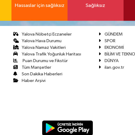
Hassaslar için sağlıksız
Sağlıksız
Yalova Nöbetçi Eczaneler
GÜNDEM
Yalova Hava Durumu
SPOR
Yalova Namaz Vakitleri
EKONOMİ
Yalova Trafik Yoğunluk Haritası
BİLİM VE TEKNO
Puan Durumu ve Fikstür
DÜNYA
Tüm Manşetler
ilan.gov.tr
Son Dakika Haberleri
Haber Arşivi