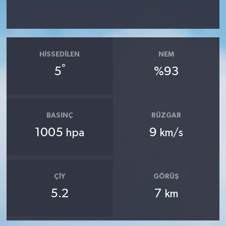
HISSEDILEN
NEM
°
5
%93
BASINÇ
RÜZGAR
1005
9
hpa
km/s
ÇIY
GÖRÜŞ
5.2
7
km