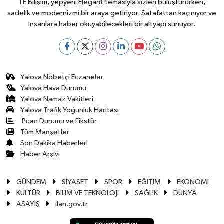
TE Bilişim, yepyeni Elegant temasıyla sizleri buluştururken,
sadelik ve modernizmi bir araya getiriyor. Şatafattan kaçınıyor ve
insanlara haber okuyabilecekleri bir altyapı sunuyor.
Yalova Nöbetçi Eczaneler
Yalova Hava Durumu
Yalova Namaz Vakitleri
Yalova Trafik Yoğunluk Haritası
Puan Durumu ve Fikstür
Tüm Manşetler
Son Dakika Haberleri
Haber Arşivi
GÜNDEM
SİYASET
SPOR
EĞİTİM
EKONOMİ
KÜLTÜR
BİLİM VE TEKNOLOJİ
SAĞLIK
DÜNYA
ASAYİŞ
ilan.gov.tr