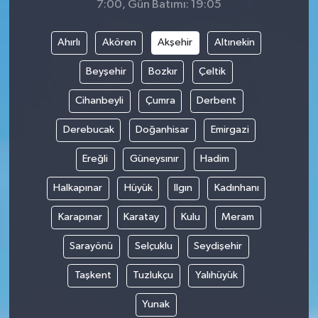
7:00, Gün Batımı: 19:05
Ahırlı
Akören
Akşehir
Altınekin
Beyşehir
Bozkır
Çeltik
Cihanbeyli
Çumra
Derbent
Derebucak
Doğanhisar
Emirgazi
Ereğli
Güneysınır
Hadim
Halkapınar
Hüyük
Ilgın
Kadınhanı
Karapınar
Karatay
Kulu
Meram
Sarayönü
Selçuklu
Seydişehir
Taşkent
Tuzlukçu
Yalıhüyük
Yunak