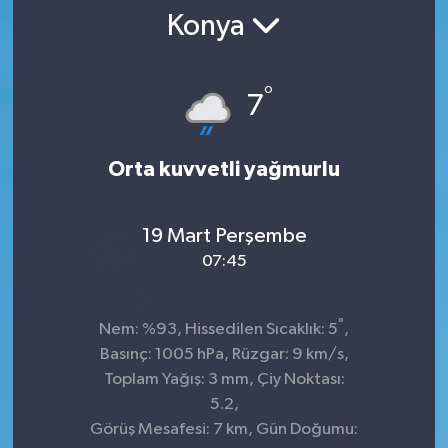
Konya
SPOR
ULUSAL
°
7
İLÇELERİMİZ
Orta kuvvetli yağmurlu
RESMİ İLAN
19 Mart Perşembe
07:45
°
Nem: %93, Hissedilen Sıcaklık: 5
,
Basınç: 1005 hPa, Rüzgar: 9 km/s,
Toplam Yağış: 3 mm, Çiy Noktası:
5.2,
Görüş Mesafesi: 7 km, Gün Doğumu: