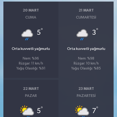
20 MART
21 MART
CUMA
CUMARTESI
°
°
5
3
Orta kuvvetli yağmurlu
Orta kuvvetli yağmurlu
Nem: %96
Nem: %98
Rüzgar: 11 km/h
Rüzgar: 10 km/h
Yağış Olasılığı: %91
Yağış Olasılığı: %85
22 MART
23 MART
PAZAR
PAZARTESI
°
°
5
7