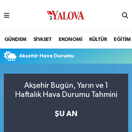
GÜNDEM
Yalova Nöbetçi Eczaneler
SİYASET
Yalova Hava Durumu
GÜNDEM
SİYASET
EKONOMİ
KÜLTÜR
EĞİTİM
EKONOMİ
Yalova Namaz Vakitleri
Akşehir Hava Durumu
KÜLTÜR
Yalova Trafik Yoğunluk Haritası
EĞİTİM
Puan Durumu ve Fikstür
Akşehir Bugün, Yarın ve 1
Haftalık Hava Durumu Tahmini
BİLİM VE TEKNOLOJİ
Tüm Manşetler
ASAYİŞ
Son Dakika Haberleri
ŞU AN
SAĞLIK
Haber Arşivi