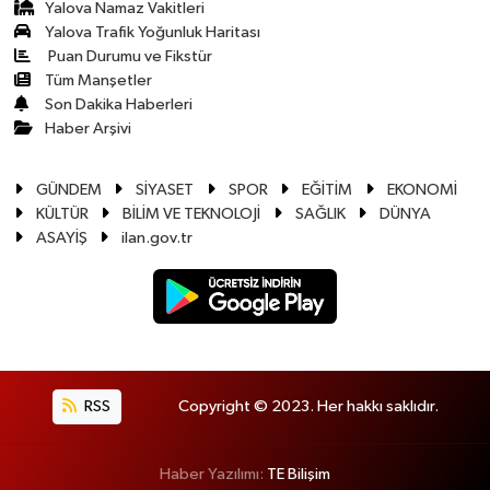
Yalova Namaz Vakitleri
Yalova Trafik Yoğunluk Haritası
Puan Durumu ve Fikstür
Tüm Manşetler
Son Dakika Haberleri
Haber Arşivi
GÜNDEM
SİYASET
SPOR
EĞİTİM
EKONOMİ
KÜLTÜR
BİLİM VE TEKNOLOJİ
SAĞLIK
DÜNYA
ASAYİŞ
ilan.gov.tr
RSS
Copyright © 2023. Her hakkı saklıdır.
Haber Yazılımı:
TE Bilişim