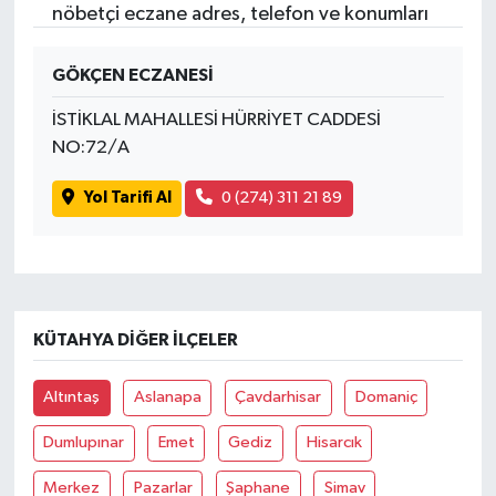
nöbetçi eczane adres, telefon ve konumları
GÖKÇEN ECZANESİ
İSTİKLAL MAHALLESİ HÜRRİYET CADDESİ
NO:72/A
Yol Tarifi Al
0 (274) 311 21 89
KÜTAHYA DIĞER İLÇELER
Altıntaş
Aslanapa
Çavdarhisar
Domaniç
Dumlupınar
Emet
Gediz
Hisarcık
Merkez
Pazarlar
Şaphane
Simav