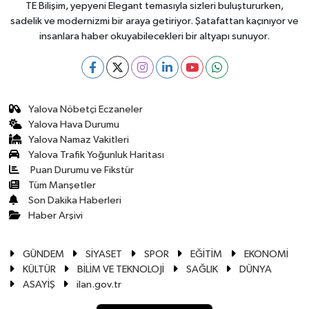
TE Bilişim, yepyeni Elegant temasıyla sizleri buluştururken,
sadelik ve modernizmi bir araya getiriyor. Şatafattan kaçınıyor ve
insanlara haber okuyabilecekleri bir altyapı sunuyor.
Yalova Nöbetçi Eczaneler
Yalova Hava Durumu
Yalova Namaz Vakitleri
Yalova Trafik Yoğunluk Haritası
Puan Durumu ve Fikstür
Tüm Manşetler
Son Dakika Haberleri
Haber Arşivi
GÜNDEM
SİYASET
SPOR
EĞİTİM
EKONOMİ
KÜLTÜR
BİLİM VE TEKNOLOJİ
SAĞLIK
DÜNYA
ASAYİŞ
ilan.gov.tr