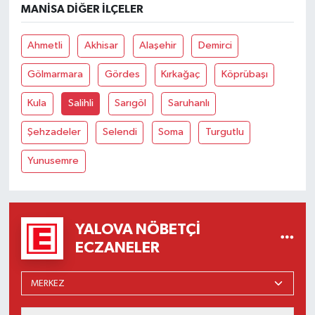
MANISA DIĞER İLÇELER
Ahmetli
Akhisar
Alaşehir
Demirci
Gölmarmara
Gördes
Kırkağaç
Köprübaşı
Kula
Salihli
Sarıgöl
Saruhanlı
Şehzadeler
Selendi
Soma
Turgutlu
Yunusemre
YALOVA NÖBETÇI
ECZANELER