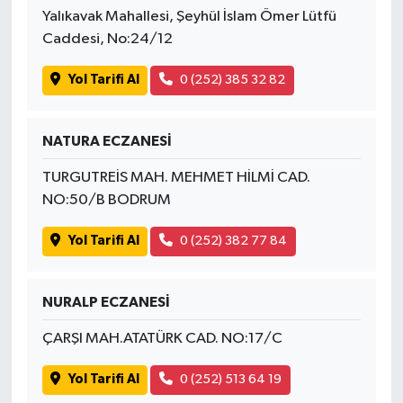
Yalıkavak Mahallesi, Şeyhül İslam Ömer Lütfü
Caddesi, No:24/12
Yol Tarifi Al
0 (252) 385 32 82
NATURA ECZANESİ
TURGUTREİS MAH. MEHMET HİLMİ CAD.
NO:50/B BODRUM
Yol Tarifi Al
0 (252) 382 77 84
NURALP ECZANESİ
ÇARŞI MAH.ATATÜRK CAD. NO:17/C
Yol Tarifi Al
0 (252) 513 64 19