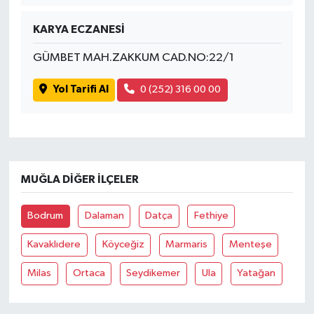
KARYA ECZANESİ
GÜMBET MAH.ZAKKUM CAD.NO:22/1
Yol Tarifi Al
0 (252) 316 00 00
MUĞLA DIĞER İLÇELER
Bodrum
Dalaman
Datça
Fethiye
Kavaklıdere
Köyceğiz
Marmaris
Menteşe
Milas
Ortaca
Seydikemer
Ula
Yatağan