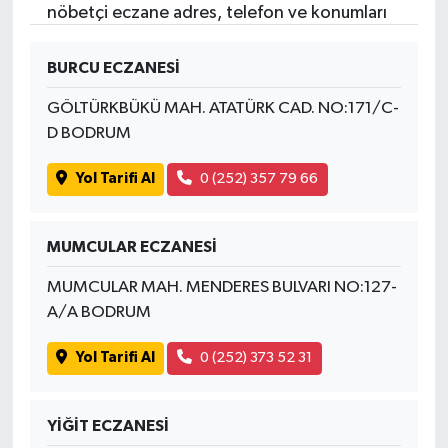
nöbetçi eczane adres, telefon ve konumları
BURCU ECZANESİ
GÖLTÜRKBÜKÜ MAH. ATATÜRK CAD. NO:171/C-
D BODRUM
Yol Tarifi Al
0 (252) 357 79 66
MUMCULAR ECZANESİ
MUMCULAR MAH. MENDERES BULVARI NO:127-
A/A BODRUM
Yol Tarifi Al
0 (252) 373 52 31
YİĞİT ECZANESİ