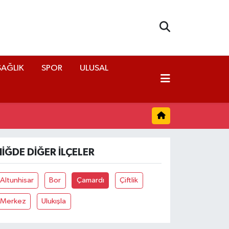
SAĞLIK
SPOR
ULUSAL
NIĞDE DIĞER İLÇELER
Altunhisar
Bor
Çamardı
Çiftlik
Merkez
Ulukışla