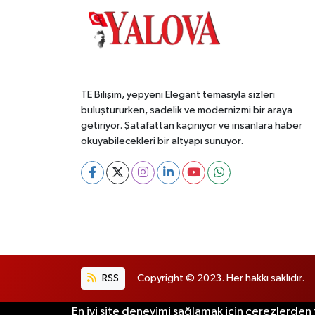
TE Bilişim, yepyeni Elegant temasıyla sizleri
buluştururken, sadelik ve modernizmi bir araya
getiriyor. Şatafattan kaçınıyor ve insanlara haber
okuyabilecekleri bir altyapı sunuyor.
RSS
Copyright © 2023. Her hakkı saklıdır.
En iyi site deneyimi sağlamak için çerezlerden f