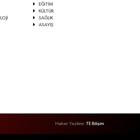
EĞİTİM
KÜLTÜR
LOJİ
SAĞLIK
ASAYİŞ
Haber Yazılımı:
TE Bilişim