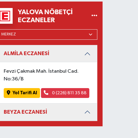
YALOVA NÖBETÇI
ECZANELER
ALMİLA ECZANESİ
Fevzi Çakmak Mah. İstanbul Cad.
No:36/B
Yol Tarifi Al
0 (226) 811 35 88
BEYZA ECZANESİ