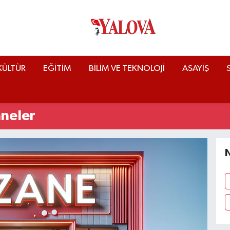
KÜLTÜR
EĞİTİM
BİLİM VE TEKNOLOJİ
ASAYİŞ
neler