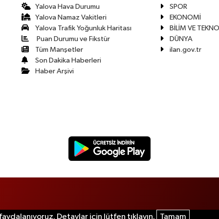
Yalova Hava Durumu
SPOR
Yalova Namaz Vakitleri
EKONOMİ
Yalova Trafik Yoğunluk Haritası
BİLİM VE TEKNO
Puan Durumu ve Fikstür
DÜNYA
Tüm Manşetler
ilan.gov.tr
Son Dakika Haberleri
Haber Arşivi
aydalanıyoruz. Detaylar için lütfen tıklayın.
Tamam