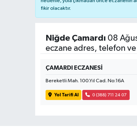
nedenle, yola çıkmadan önce eczanenin açık
fikir olacaktır.
Niğde Çamardı
08 Ağus
eczane adres, telefon ve
ÇAMARDI ECZANESİ
Bereketli Mah. 100.Yıl Cad. No:16A
Yol Tarifi Al
0 (388) 711 24 07