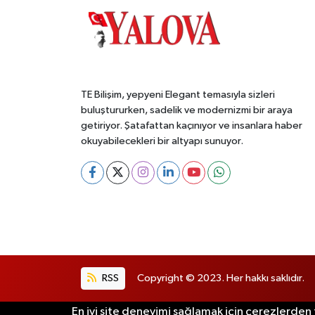
TE Bilişim, yepyeni Elegant temasıyla sizleri
buluştururken, sadelik ve modernizmi bir araya
getiriyor. Şatafattan kaçınıyor ve insanlara haber
okuyabilecekleri bir altyapı sunuyor.
RSS
Copyright © 2023. Her hakkı saklıdır.
En iyi site deneyimi sağlamak için çerezlerden f