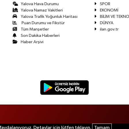
Yalova Hava Durumu
SPOR
Yalova Namaz Vakitleri
EKONOMİ
Yalova Trafik Yoğunluk Haritası
BİLİM VE TEKNO
Puan Durumu ve Fikstür
DÜNYA
Tüm Manşetler
ilan.gov.tr
Son Dakika Haberleri
Haber Arşivi
aydalanıyoruz. Detaylar için lütfen tıklayın.
Tamam