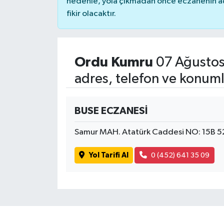
nedenle, yola çıkmadan önce eczanenin açık
fikir olacaktır.
Ordu Kumru
07 Ağustos
adres, telefon ve konuml
BUSE ECZANESİ
Samur MAH. Atatürk Caddesi NO: 15B 
Yol Tarifi Al
0 (452) 641 35 09