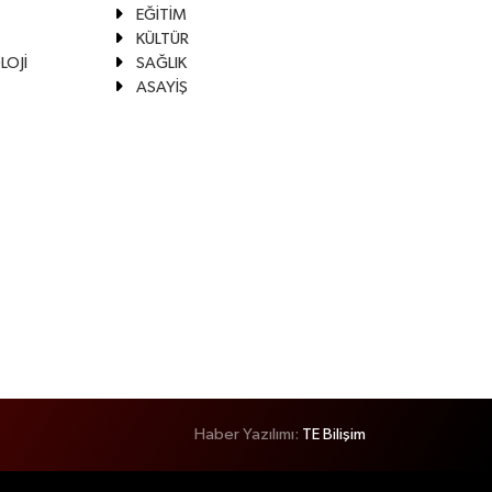
EĞİTİM
KÜLTÜR
LOJİ
SAĞLIK
ASAYİŞ
Haber Yazılımı:
TE Bilişim