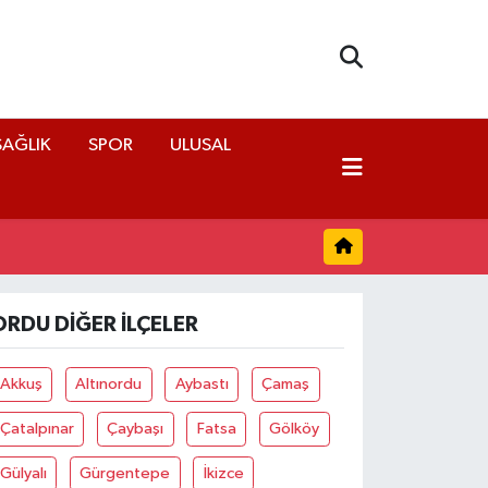
SAĞLIK
SPOR
ULUSAL
ORDU DIĞER İLÇELER
Akkuş
Altınordu
Aybastı
Çamaş
Çatalpınar
Çaybaşı
Fatsa
Gölköy
Gülyalı
Gürgentepe
İkizce