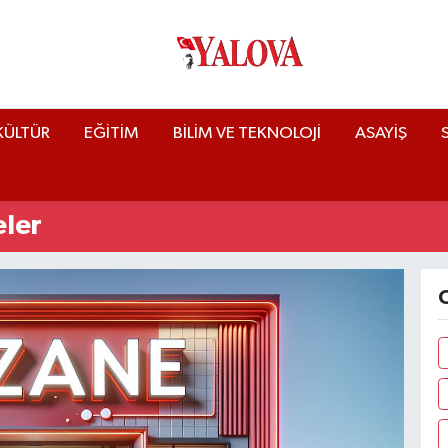
KÜLTÜR
EĞİTİM
BİLİM VE TEKNOLOJİ
ASAYİŞ
ler