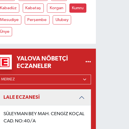
Kabadüz
Kabataş
Korgan
Kumru
Mesudiye
Perşembe
Ulubey
Ünye
YALOVA NÖBETÇI
ECZANELER
LALE ECZANESİ
SÜLEYMAN BEY MAH. CENGİZ KOÇAL
CAD. NO:40/A