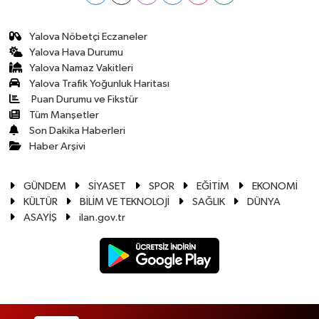
Yalova Nöbetçi Eczaneler
Yalova Hava Durumu
Yalova Namaz Vakitleri
Yalova Trafik Yoğunluk Haritası
Puan Durumu ve Fikstür
Tüm Manşetler
Son Dakika Haberleri
Haber Arşivi
GÜNDEM
SİYASET
SPOR
EĞİTİM
EKONOMİ
KÜLTÜR
BİLİM VE TEKNOLOJİ
SAĞLIK
DÜNYA
ASAYİŞ
ilan.gov.tr