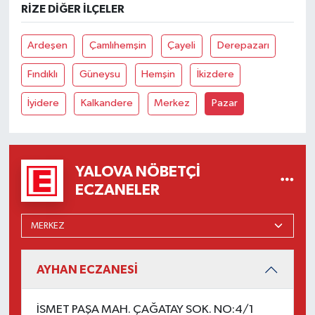
RIZE DIĞER İLÇELER
Ardeşen
Çamlıhemşin
Çayeli
Derepazarı
Fındıklı
Güneysu
Hemşin
İkizdere
İyidere
Kalkandere
Merkez
Pazar
YALOVA NÖBETÇI
ECZANELER
AYHAN ECZANESİ
İSMET PAŞA MAH. ÇAĞATAY SOK. NO:4/1