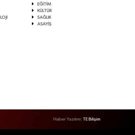
EĞİTİM
KÜLTÜR
LOJİ
SAĞLIK
ASAYİŞ
Haber Yazılımı:
TE Bilişim