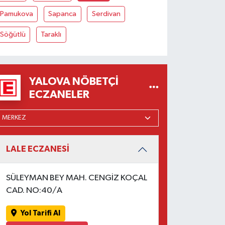
Pamukova
Sapanca
Serdivan
Söğütlü
Taraklı
YALOVA NÖBETÇI
ECZANELER
LALE ECZANESİ
SÜLEYMAN BEY MAH. CENGİZ KOÇAL
CAD. NO:40/A
Yol Tarifi Al