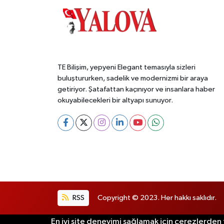
TE Bilişim, yepyeni Elegant temasıyla sizleri
buluştururken, sadelik ve modernizmi bir araya
getiriyor. Şatafattan kaçınıyor ve insanlara haber
okuyabilecekleri bir altyapı sunuyor.
RSS
Copyright © 2023. Her hakkı saklıdır.
En iyi site deneyimi sağlamak için çerezlerden f