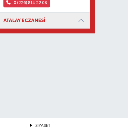
0 (226) 814 22 08
ATALAY ECZANESİ
SİYASET