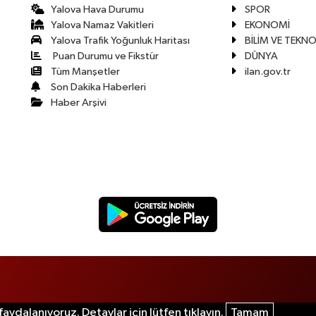
Yalova Hava Durumu
SPOR
Yalova Namaz Vakitleri
EKONOMİ
Yalova Trafik Yoğunluk Haritası
BİLİM VE TEKNO
Puan Durumu ve Fikstür
DÜNYA
Tüm Manşetler
ilan.gov.tr
Son Dakika Haberleri
Haber Arşivi
aydalanıyoruz. Detaylar için lütfen tıklayın.
Tamam