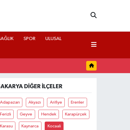
SAĞLIK
SPOR
ULUSAL
SAKARYA DIĞER İLÇELER
Adapazarı
Akyazı
Arifiye
Erenler
Ferizli
Geyve
Hendek
Karapürçek
Karasu
Kaynarca
Kocaali