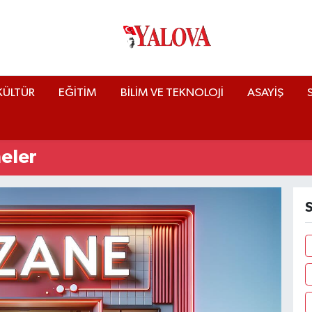
KÜLTÜR
EĞİTİM
BİLİM VE TEKNOLOJİ
ASAYİŞ
eler