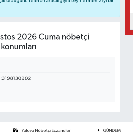
 olduğunu telefon aracılığıyla teyit etmeniz iyi bir
stos 2026 Cuma nöbetçi
 konumları
du:3198130902
Yalova Nöbetçi Eczaneler
GÜNDEM