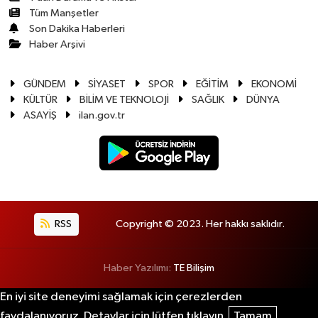
Tüm Manşetler
Son Dakika Haberleri
Haber Arşivi
GÜNDEM
SİYASET
SPOR
EĞİTİM
EKONOMİ
KÜLTÜR
BİLİM VE TEKNOLOJİ
SAĞLIK
DÜNYA
ASAYİŞ
ilan.gov.tr
RSS
Copyright © 2023. Her hakkı saklıdır.
Haber Yazılımı:
TE Bilişim
En iyi site deneyimi sağlamak için çerezlerden
faydalanıyoruz. Detaylar için lütfen tıklayın.
Tamam