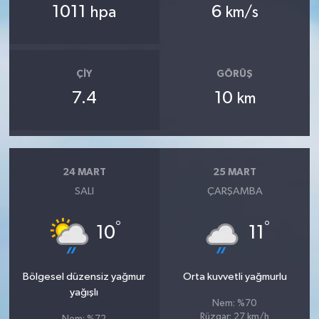
1011
6
hpa
km/s
ÇIY
GÖRÜŞ
7.4
10
km
24 MART
25 MART
SALI
ÇARŞAMBA
°
°
10
11
Bölgesel düzensiz yağmur
Orta kuvvetli yağmurlu
yağışlı
Nem: %70
Rüzgar: 27 km/h