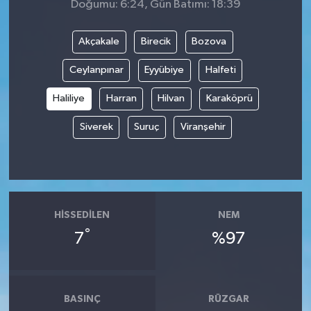
Doğumu: 6:24, Gün Batımı: 18:39
Akçakale
Birecik
Bozova
Ceylanpınar
Eyyübiye
Halfeti
Haliliye
Harran
Hilvan
Karaköprü
Siverek
Suruç
Viranşehir
HISSEDILEN
NEM
°
7
%97
BASINÇ
RÜZGAR