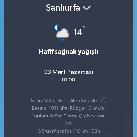
Şanlıurfa
SPOR
ULUSAL
°
14
İLÇELERİMİZ
Hafif sağnak yağışlı
RESMİ İLAN
23 Mart Pazartesi
01:00
°
Nem: %97, Hissedilen Sıcaklık: 7
,
Basınç: 1011 hPa, Rüzgar: 6 km/s,
Toplam Yağış: 0 mm, Çiy Noktası:
7.4,
Görüş Mesafesi: 10 km, Gün