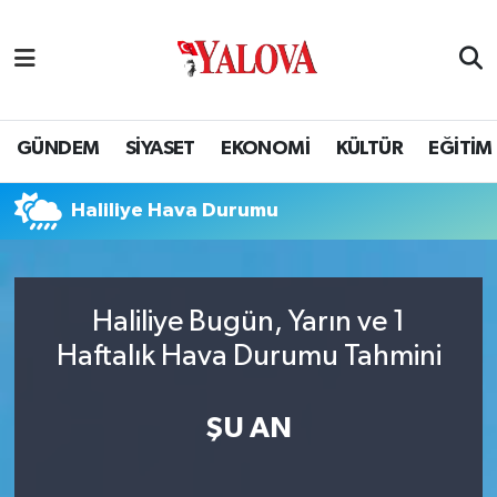
GÜNDEM
Yalova Nöbetçi Eczaneler
SİYASET
Yalova Hava Durumu
GÜNDEM
SİYASET
EKONOMİ
KÜLTÜR
EĞİTİM
EKONOMİ
Yalova Namaz Vakitleri
Haliliye Hava Durumu
KÜLTÜR
Yalova Trafik Yoğunluk Haritası
EĞİTİM
Puan Durumu ve Fikstür
Haliliye Bugün, Yarın ve 1
Haftalık Hava Durumu Tahmini
BİLİM VE TEKNOLOJİ
Tüm Manşetler
ASAYİŞ
Son Dakika Haberleri
ŞU AN
SAĞLIK
Haber Arşivi