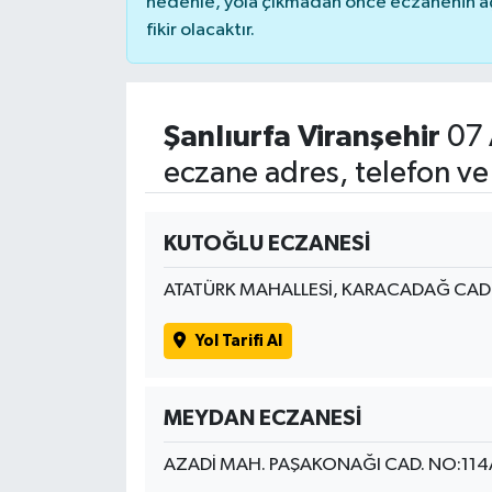
nedenle, yola çıkmadan önce eczanenin açık
fikir olacaktır.
Şanlıurfa Viranşehir
07 
eczane adres, telefon ve
KUTOĞLU ECZANESİ
ATATÜRK MAHALLESİ, KARACADAĞ CADD
Yol Tarifi Al
MEYDAN ECZANESİ
AZADİ MAH. PAŞAKONAĞI CAD. NO:114A 