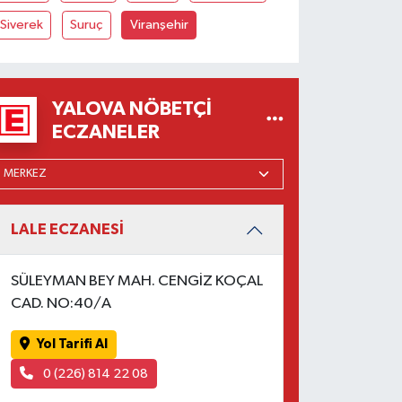
Siverek
Suruç
Viranşehir
YALOVA NÖBETÇI
ECZANELER
LALE ECZANESİ
SÜLEYMAN BEY MAH. CENGİZ KOÇAL
CAD. NO:40/A
Yol Tarifi Al
0 (226) 814 22 08