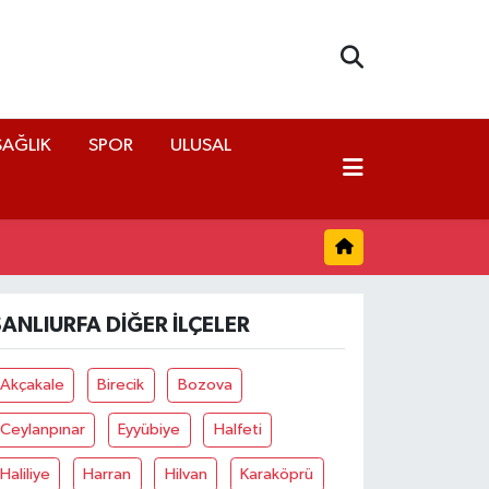
SAĞLIK
SPOR
ULUSAL
ŞANLIURFA DIĞER İLÇELER
Akçakale
Birecik
Bozova
Ceylanpınar
Eyyübiye
Halfeti
Haliliye
Harran
Hilvan
Karaköprü