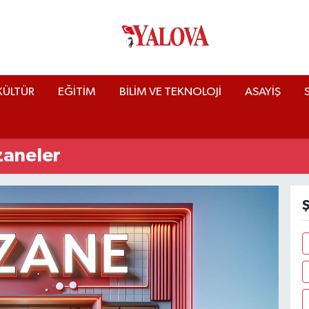
KÜLTÜR
EĞİTİM
BİLİM VE TEKNOLOJİ
ASAYİŞ
zaneler