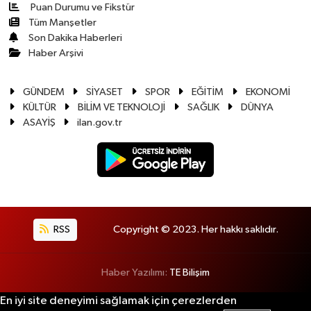
Puan Durumu ve Fikstür
Tüm Manşetler
Son Dakika Haberleri
Haber Arşivi
GÜNDEM
SİYASET
SPOR
EĞİTİM
EKONOMİ
KÜLTÜR
BİLİM VE TEKNOLOJİ
SAĞLIK
DÜNYA
ASAYİŞ
ilan.gov.tr
RSS
Copyright © 2023. Her hakkı saklıdır.
Haber Yazılımı:
TE Bilişim
En iyi site deneyimi sağlamak için çerezlerden