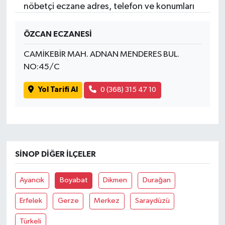
nöbetçi eczane adres, telefon ve konumları
ÖZCAN ECZANESİ
CAMİKEBİR MAH. ADNAN MENDERES BUL.
NO:45/C
Yol Tarifi Al
0 (368) 315 47 10
SINOP DIĞER İLÇELER
Ayancık
Boyabat
Dikmen
Durağan
Erfelek
Gerze
Merkez
Saraydüzü
Türkeli