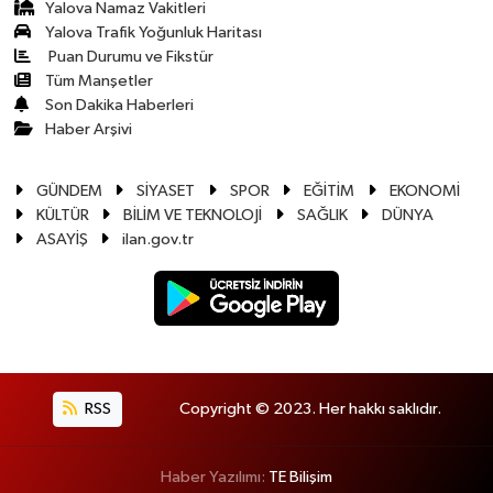
Yalova Namaz Vakitleri
Yalova Trafik Yoğunluk Haritası
Puan Durumu ve Fikstür
Tüm Manşetler
Son Dakika Haberleri
Haber Arşivi
GÜNDEM
SİYASET
SPOR
EĞİTİM
EKONOMİ
KÜLTÜR
BİLİM VE TEKNOLOJİ
SAĞLIK
DÜNYA
ASAYİŞ
ilan.gov.tr
RSS
Copyright © 2023. Her hakkı saklıdır.
Haber Yazılımı:
TE Bilişim