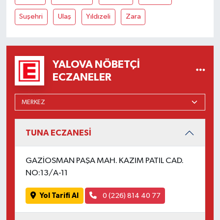
Suşehri
Ulaş
Yıldızeli
Zara
YALOVA NÖBETÇI
ECZANELER
TUNA ECZANESİ
GAZİOSMAN PAŞA MAH. KAZIM PATIL CAD.
NO:13/A-11
Yol Tarifi Al
0 (226) 814 40 77