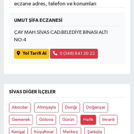
eczane adres, telefon ve konumları
UMUT ŞİFA ECZANESİ
ÇAY MAH.SİVAS CAD.BELEDİYE BİNASI ALTI
NO:4
Yol Tarifi Al
0 (346) 841 20 22
SIVAS DIĞER İLÇELER
Akıncılar
Altınyayla
Divriği
Doğanşar
Gemerek
Gölova
Gürün
Hafik
İmranlı
Kangal
Koyulhisar
Merkez
Şarkışla