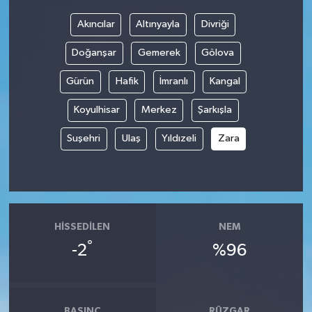
Akıncılar
Altınyayla
Divriği
Doğanşar
Gemerek
Gölova
Gürün
Hafik
İmranlı
Kangal
Koyulhisar
Merkez
Şarkışla
Suşehri
Ulaş
Yıldızeli
Zara
HISSEDILEN
NEM
°
-2
%96
BASINÇ
RÜZGAR