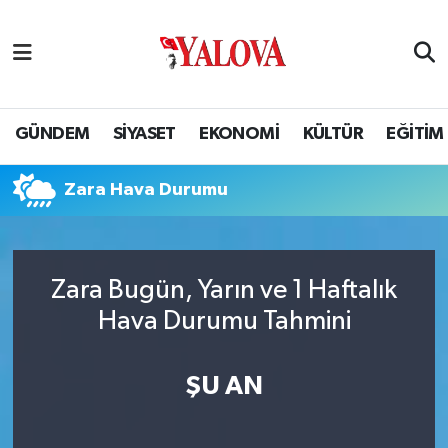
GÜNDEM
Yalova Nöbetçi Eczaneler
SİYASET
Yalova Hava Durumu
GÜNDEM
SİYASET
EKONOMİ
KÜLTÜR
EĞİTİM
EKONOMİ
Yalova Namaz Vakitleri
Zara Hava Durumu
KÜLTÜR
Yalova Trafik Yoğunluk Haritası
EĞİTİM
Puan Durumu ve Fikstür
Zara Bugün, Yarın ve 1 Haftalık
Hava Durumu Tahmini
BİLİM VE TEKNOLOJİ
Tüm Manşetler
ASAYİŞ
Son Dakika Haberleri
ŞU AN
SAĞLIK
Haber Arşivi