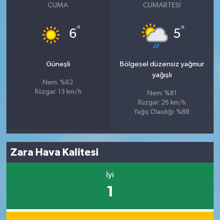
CUMA
CUMARTESI
°
°
6
5
Güneşli
Bölgesel düzensiz yağmur
yağışlı
Nem: %62
Rüzgar: 13 km/h
Nem: %81
Rüzgar: 26 km/h
Yağış Olasılığı: %88
Zara Hava Kalitesi
İyi
1