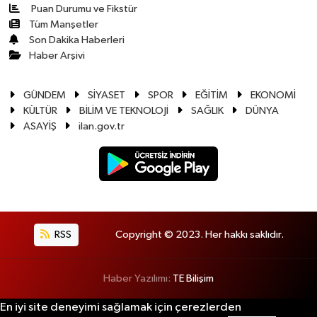
Puan Durumu ve Fikstür
Tüm Manşetler
Son Dakika Haberleri
Haber Arşivi
GÜNDEM
SİYASET
SPOR
EĞİTİM
EKONOMİ
KÜLTÜR
BİLİM VE TEKNOLOJİ
SAĞLIK
DÜNYA
ASAYİŞ
ilan.gov.tr
RSS
Copyright © 2023. Her hakkı saklıdır.
Haber Yazılımı:
TE Bilişim
En iyi site deneyimi sağlamak için çerezlerden