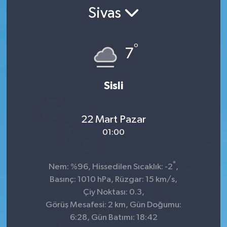
Sivas
SPOR
ULUSAL
°
7
İLÇELERİMİZ
Sisli
RESMİ İLAN
22 Mart Pazar
01:00
°
Nem: %96, Hissedilen Sıcaklık: -2
,
Basınç: 1010 hPa, Rüzgar: 15 km/s,
Çiy Noktası: 0.3,
Görüş Mesafesi: 2 km, Gün Doğumu:
6:28, Gün Batımı: 18:42