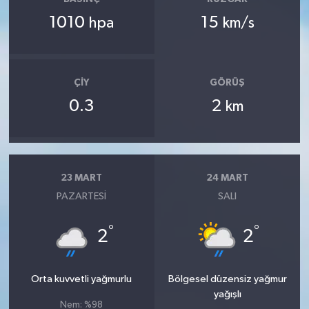
1010
15
hpa
km/s
ÇIY
GÖRÜŞ
0.3
2
km
23 MART
24 MART
PAZARTESI
SALI
°
°
2
2
Orta kuvvetli yağmurlu
Bölgesel düzensiz yağmur
yağışlı
Nem: %98