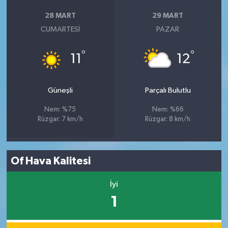
28 MART
29 MART
CUMARTESI
PAZAR
°
°
11
12
Güneşli
Parçalı Bulutlu
Nem: %75
Nem: %66
Rüzgar: 7 km/h
Rüzgar: 8 km/h
Of Hava Kalitesi
İyi
1