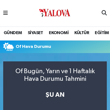
GÜNDEM
Yalova Nöbetçi Eczaneler
SİYASET
Yalova Hava Durumu
GÜNDEM
SİYASET
EKONOMİ
KÜLTÜR
EĞİTİM
EKONOMİ
Yalova Namaz Vakitleri
Of Hava Durumu
KÜLTÜR
Yalova Trafik Yoğunluk Haritası
EĞİTİM
Puan Durumu ve Fikstür
Of Bugün, Yarın ve 1 Haftalık
Hava Durumu Tahmini
BİLİM VE TEKNOLOJİ
Tüm Manşetler
ASAYİŞ
Son Dakika Haberleri
ŞU AN
SAĞLIK
Haber Arşivi