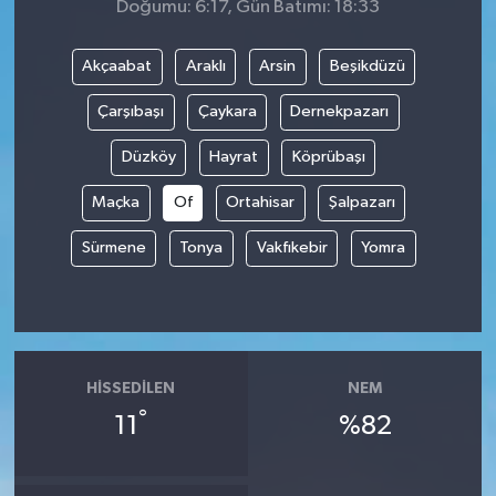
Doğumu: 6:17, Gün Batımı: 18:33
Akçaabat
Araklı
Arsin
Beşikdüzü
Çarşıbaşı
Çaykara
Dernekpazarı
Düzköy
Hayrat
Köprübaşı
Maçka
Of
Ortahisar
Şalpazarı
Sürmene
Tonya
Vakfıkebir
Yomra
HISSEDILEN
NEM
°
11
%82