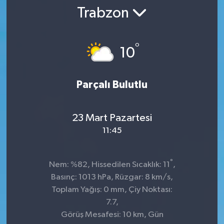
Trabzon
SPOR
ULUSAL
°
10
İLÇELERİMİZ
Parçalı Bulutlu
RESMİ İLAN
23 Mart Pazartesi
11:45
°
Nem: %82, Hissedilen Sıcaklık: 11
,
Basınç: 1013 hPa, Rüzgar: 8 km/s,
Toplam Yağış: 0 mm, Çiy Noktası:
7.7,
Görüş Mesafesi: 10 km, Gün