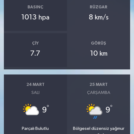
BASINÇ
RÜZGAR
1013
8
hpa
km/s
ÇIY
GÖRÜŞ
7.7
10
km
24 MART
25 MART
SALI
ÇARŞAMBA
°
°
9
9
Parçalı Bulutlu
Bölgesel düzensiz yağmur