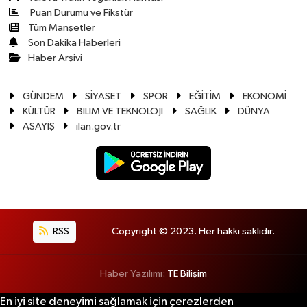
Puan Durumu ve Fikstür
Tüm Manşetler
Son Dakika Haberleri
Haber Arşivi
GÜNDEM
SİYASET
SPOR
EĞİTİM
EKONOMİ
KÜLTÜR
BİLİM VE TEKNOLOJİ
SAĞLIK
DÜNYA
ASAYİŞ
ilan.gov.tr
RSS
Copyright © 2023. Her hakkı saklıdır.
Haber Yazılımı:
TE Bilişim
En iyi site deneyimi sağlamak için çerezlerden