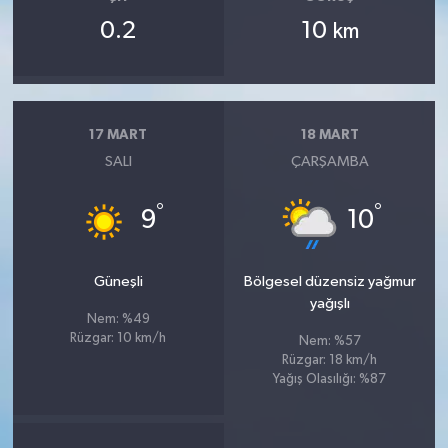
0.2
10
km
17 MART
18 MART
SALI
ÇARŞAMBA
°
°
9
10
Güneşli
Bölgesel düzensiz yağmur
yağışlı
Nem: %49
Rüzgar: 10 km/h
Nem: %57
Rüzgar: 18 km/h
Yağış Olasılığı: %87