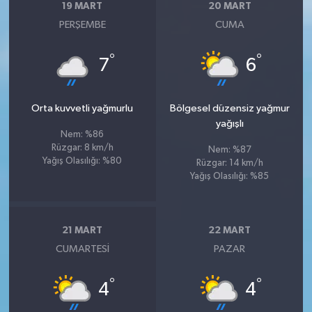
19 MART
20 MART
PERŞEMBE
CUMA
°
°
7
6
Orta kuvvetli yağmurlu
Bölgesel düzensiz yağmur
yağışlı
Nem: %86
Rüzgar: 8 km/h
Nem: %87
Yağış Olasılığı: %80
Rüzgar: 14 km/h
Yağış Olasılığı: %85
21 MART
22 MART
CUMARTESI
PAZAR
°
°
4
4