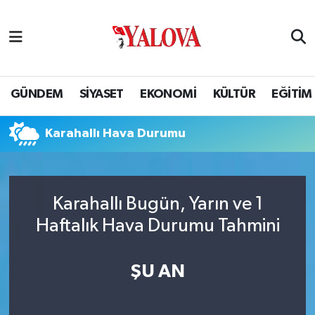
GÜNDEM
Yalova Nöbetçi Eczaneler
SİYASET
Yalova Hava Durumu
GÜNDEM
SİYASET
EKONOMİ
KÜLTÜR
EĞİTİM
EKONOMİ
Yalova Namaz Vakitleri
Karahallı Hava Durumu
KÜLTÜR
Yalova Trafik Yoğunluk Haritası
EĞİTİM
Puan Durumu ve Fikstür
Karahallı Bugün, Yarın ve 1
Haftalık Hava Durumu Tahmini
BİLİM VE TEKNOLOJİ
Tüm Manşetler
ASAYİŞ
Son Dakika Haberleri
ŞU AN
SAĞLIK
Haber Arşivi