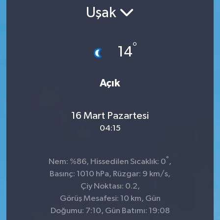
Uşak
SPOR
ULUSAL
°
14
İLÇELERİMİZ
Açık
RESMİ İLAN
16 Mart Pazartesi
04:15
°
Nem: %86, Hissedilen Sıcaklık: 0
,
Basınç: 1010 hPa, Rüzgar: 9 km/s,
Çiy Noktası: 0.2,
Görüş Mesafesi: 10 km, Gün
Doğumu: 7:10, Gün Batımı: 19:08