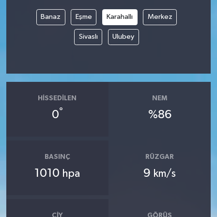
Banaz
Eşme
Karahallı
Merkez
Sivaslı
Ulubey
HISSEDILEN
NEM
°
0
%86
BASINÇ
RÜZGAR
1010
9
hpa
km/s
ÇIY
GÖRÜŞ