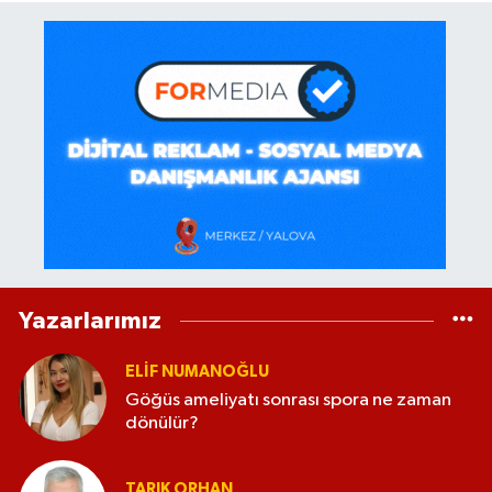
Yazarlarımız
ELİF NUMANOĞLU
Göğüs ameliyatı sonrası spora ne zaman
dönülür?
TARIK ORHAN