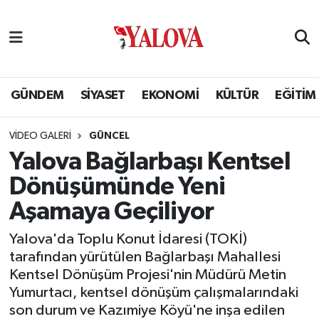
GÜNDEM
Yalova Nöbetçi Eczaneler
SİYASET
Yalova Hava Durumu
GÜNDEM
SİYASET
EKONOMİ
KÜLTÜR
EĞİTİM
EKONOMİ
Yalova Namaz Vakitleri
VIDEO GALERI
GÜNCEL
Yalova Bağlarbaşı Kentsel
KÜLTÜR
Yalova Trafik Yoğunluk Haritası
Dönüşümünde Yeni
EĞİTİM
Puan Durumu ve Fikstür
Aşamaya Geçiliyor
BİLİM VE TEKNOLOJİ
Tüm Manşetler
Yalova'da Toplu Konut İdaresi (TOKİ)
tarafından yürütülen Bağlarbaşı Mahallesi
ASAYİŞ
Son Dakika Haberleri
Kentsel Dönüşüm Projesi'nin Müdürü Metin
Yumurtacı, kentsel dönüşüm çalışmalarındaki
SAĞLIK
Haber Arşivi
son durum ve Kazımiye Köyü'ne inşa edilen