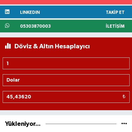
LINKEDIN
TAKIP ET
05303870003
İLETIŞIM
Döviz & Altın Hesaplayıcı
₺
Yükleniyor...