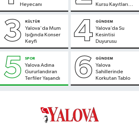
Heyecanı
Kursu Kayıtları
Başladı
3
4
KÜLTÜR
GÜNDEM
Yalova'da Mum
Yalova’da Su
Işığında Konser
Kesintisi
Keyfi
Duyurusu
5
6
SPOR
GÜNDEM
Yalova Adına
Yalova
Gururlandıran
Sahillerinde
Terfiler Yaşandı
Korkutan Tablo