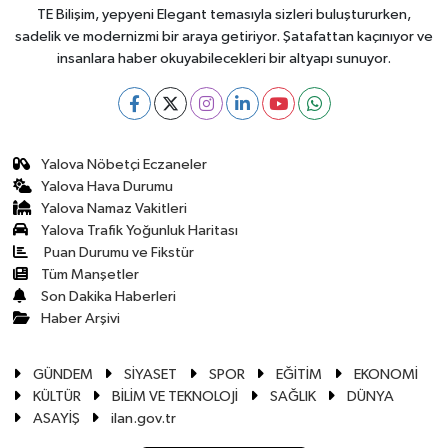
TE Bilişim, yepyeni Elegant temasıyla sizleri buluştururken,
sadelik ve modernizmi bir araya getiriyor. Şatafattan kaçınıyor ve
insanlara haber okuyabilecekleri bir altyapı sunuyor.
Yalova Nöbetçi Eczaneler
Yalova Hava Durumu
Yalova Namaz Vakitleri
Yalova Trafik Yoğunluk Haritası
Puan Durumu ve Fikstür
Tüm Manşetler
Son Dakika Haberleri
Haber Arşivi
GÜNDEM
SİYASET
SPOR
EĞİTİM
EKONOMİ
KÜLTÜR
BİLİM VE TEKNOLOJİ
SAĞLIK
DÜNYA
ASAYİŞ
ilan.gov.tr