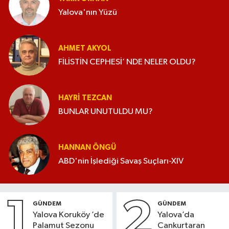
Yalova'nın Yüzü
AHMET AKYOL
FİLİSTİN CEPHESİ’ NDE NELER OLDU?
HAYRI TEZCAN
BUNLAR UNUTULDU MU?
HANNAN ÖNGÜ
ABD'nin İşlediği Savaş Suçları-XIV
1
2
GÜNDEM
GÜNDEM
Yalova Koruköy ’de
Yalova’da
Palamut Sezonu
Cankurtaran