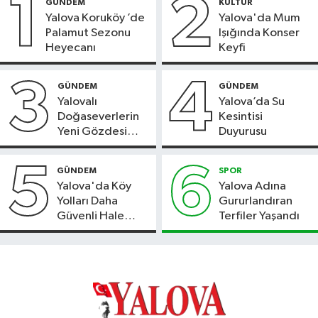
1
2
GÜNDEM
KÜLTÜR
Yalova Koruköy ’de
Yalova'da Mum
Palamut Sezonu
Işığında Konser
Heyecanı
Keyfi
3
4
GÜNDEM
GÜNDEM
Yalovalı
Yalova’da Su
Doğaseverlerin
Kesintisi
Yeni Gözdesi
Duyurusu
Bolu'daki Meyve
Bahçesi
5
6
GÜNDEM
SPOR
Yalova'da Köy
Yalova Adına
Yolları Daha
Gururlandıran
Güvenli Hale
Terfiler Yaşandı
Geliyor