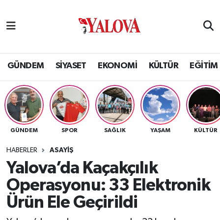
GÜNDEM
Yalova Nöbetçi Eczaneler
SİYASET
Yalova Hava Durumu
GÜNDEM
SİYASET
EKONOMİ
KÜLTÜR
EĞİTİM
EKONOMİ
Yalova Namaz Vakitleri
KÜLTÜR
Yalova Trafik Yoğunluk Haritası
GÜNDEM
SPOR
SAĞLIK
YAŞAM
KÜLTÜR
EĞİTİM
Puan Durumu ve Fikstür
HABERLER
ASAYİŞ
BİLİM VE TEKNOLOJİ
Tüm Manşetler
Yalova’da Kaçakçılık
Operasyonu: 33 Elektronik
ASAYİŞ
Son Dakika Haberleri
Ürün Ele Geçirildi
SAĞLIK
Haber Arşivi