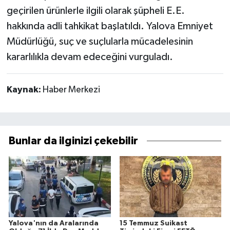
geçirilen ürünlerle ilgili olarak şüpheli E.E.
hakkında adli tahkikat başlatıldı. Yalova Emniyet
Müdürlüğü, suç ve suçlularla mücadelesinin
kararlılıkla devam edeceğini vurguladı.
Kaynak:
Haber Merkezi
Bunlar da ilginizi çekebilir
Yalova'nın da Aralarında
15 Temmuz Suikast