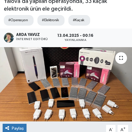
Yalova’da yapılan operasyonda, 33 kaçak
elektronik ürün ele geçirildi.
SPOR
#Operasyon
#Elektronik
#Kaçak
ULUSAL
ARDA YAVUZ
13.04.2025 - 00:16
İNTERNET EDITÖRÜ
İLÇELERİMİZ
YAYINLANMA
RESMİ İLAN
Paylaş
-
+
A
A