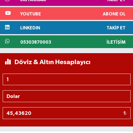
YOUTUBE
ABONE OL
LINKEDIN
TAKIP ET
05303870003
İLETIŞIM
Döviz & Altın Hesaplayıcı
₺