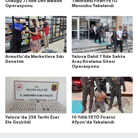
Olduğu 71 İlde Dev Madde
Timindeki Firari FETÖ
Operasyonu
Mensubu Yakalandı
Armutlu’da Marketlere Sıkı
Yalova Dahil 7 İlde Sahte
Denetim
Araç Kiralama Sitesi
Operasyonu
Yalova'da 256 Tarihi Eser
10 Yıllık FETÖ Firarisi
Ele Geçirildi
Afyon’da Yakalandı