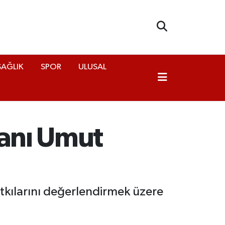
SAĞLIK
SPOR
ULUSAL
kanı Umut
katkılarını değerlendirmek üzere