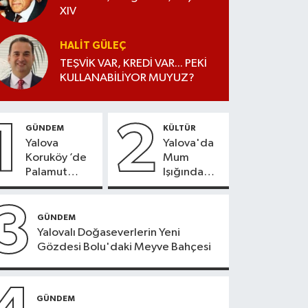
XIV
HALIT GÜLEÇ
TEŞVİK VAR, KREDİ VAR... PEKİ
KULLANABİLİYOR MUYUZ?
1
2
GÜNDEM
KÜLTÜR
Yalova
Yalova'da
Koruköy ’de
Mum
Palamut
Işığında
Sezonu
Konser
Heyecanı
Keyfi
3
GÜNDEM
Yalovalı Doğaseverlerin Yeni
Gözdesi Bolu'daki Meyve Bahçesi
GÜNDEM