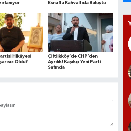
zırlanıyor
Esnafla Kahvaltıda Buluştu
artisi Hikâyesi
Çiftlikköy’de CHP’den
arısız Oldu?
Ayrılık! Kaşıkçı Yeni Parti
Safında