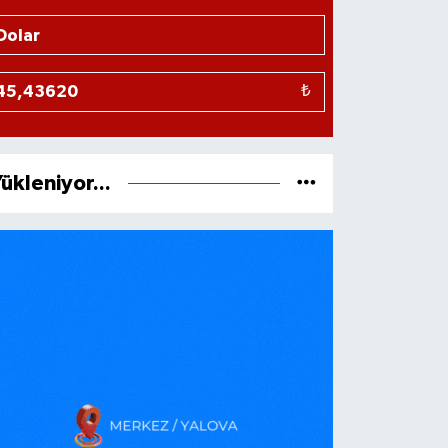
₺
ükleniyor...