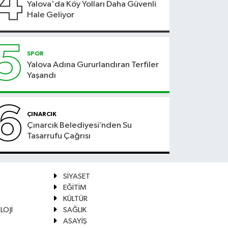
4
Yalova'da Köy Yolları Daha Güvenli
Hale Geliyor
5
SPOR
Yalova Adına Gururlandıran Terfiler
Yaşandı
6
ÇINARCIK
Çınarcık Belediyesi’nden Su
Tasarrufu Çağrısı
SİYASET
EĞİTİM
KÜLTÜR
LOJİ
SAĞLIK
ASAYİŞ