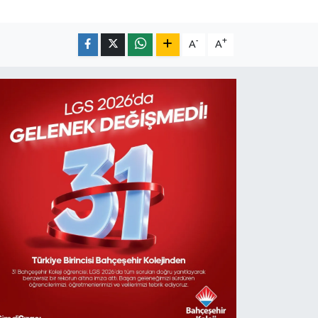
-
+
A
A