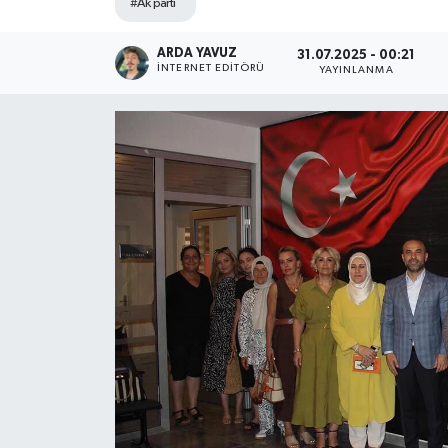
#Ak parti
SPOR
ARDA YAVUZ
31.07.2025 - 00:21
İNTERNET EDITÖRÜ
YAYINLANMA
ULUSAL
İLÇELERİMİZ
RESMİ İLAN