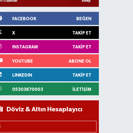
FACEBOOK
BEĞEN
X
TAKIP ET
INSTAGRAM
TAKIP ET
YOUTUBE
ABONE OL
LINKEDIN
TAKIP ET
05303870003
İLETIŞIM
Döviz & Altın Hesaplayıcı