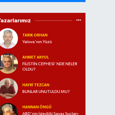
Yazarlarımız
TARIK ORHAN
Yalova'nın Yüzü
AHMET AKYOL
FİLİSTİN CEPHESİ’ NDE NELER
OLDU?
HAYRI TEZCAN
BUNLAR UNUTULDU MU?
HANNAN ÖNGÜ
ABD'nin İşlediği Savaş Suçları-