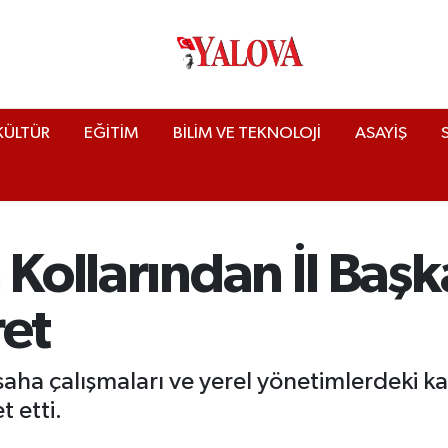
KÜLTÜR
EĞİTİM
BİLİM VE TEKNOLOJİ
ASAYİŞ
 Kollarından İl Baş
ret
, saha çalışmaları ve yerel yönetimlerdeki 
 etti.