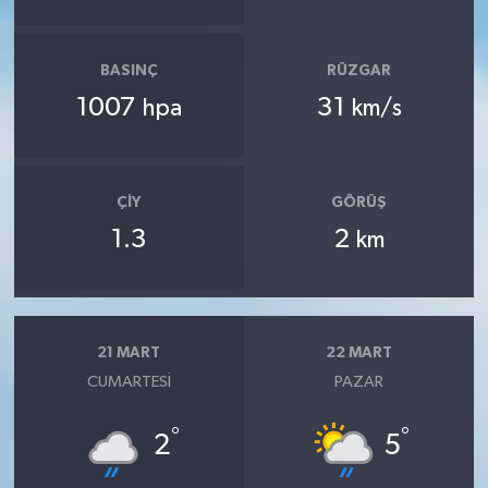
BASINÇ
RÜZGAR
1007
31
hpa
km/s
ÇIY
GÖRÜŞ
1.3
2
km
21 MART
22 MART
CUMARTESI
PAZAR
°
°
2
5