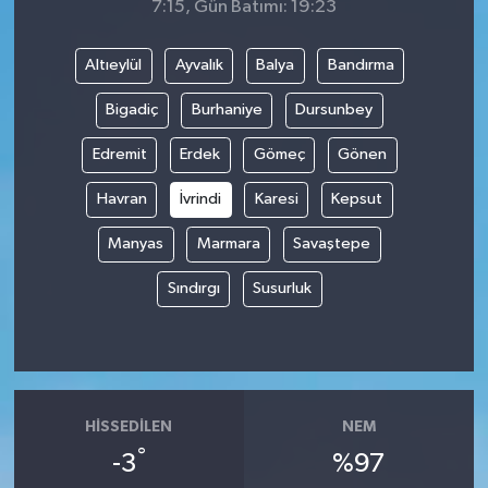
7:15, Gün Batımı: 19:23
Altıeylül
Ayvalık
Balya
Bandırma
Bigadiç
Burhaniye
Dursunbey
Edremit
Erdek
Gömeç
Gönen
Havran
İvrindi
Karesi
Kepsut
Manyas
Marmara
Savaştepe
Sındırgı
Susurluk
HISSEDILEN
NEM
°
-3
%97