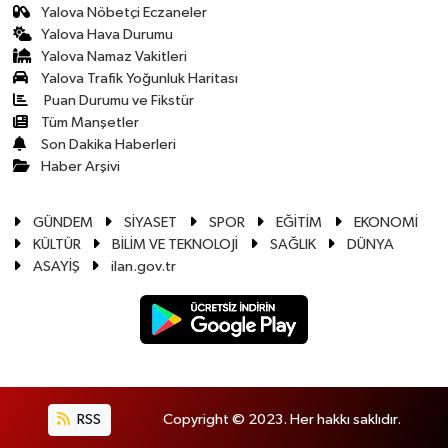
Yalova Nöbetçi Eczaneler
Yalova Hava Durumu
Yalova Namaz Vakitleri
Yalova Trafik Yoğunluk Haritası
Puan Durumu ve Fikstür
Tüm Manşetler
Son Dakika Haberleri
Haber Arşivi
GÜNDEM
SİYASET
SPOR
EĞİTİM
EKONOMİ
KÜLTÜR
BİLİM VE TEKNOLOJİ
SAĞLIK
DÜNYA
ASAYİŞ
ilan.gov.tr
RSS
Copyright © 2023. Her hakkı saklıdır.