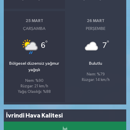
25 MART
26 MART
ÇARŞAMBA
PERŞEMBE
°
°
6
7
Bölgesel düzensiz yağmur
Bulutlu
yağışlı
Nem: %79
Rüzgar: 14 km/h
Nem: %90
Rüzgar: 21 km/h
Yağış Olasılığı: %88
İvrindi Hava Kalitesi
İyi