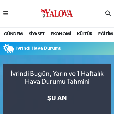
GÜNDEM
Yalova Nöbetçi Eczaneler
SİYASET
Yalova Hava Durumu
GÜNDEM
SİYASET
EKONOMİ
KÜLTÜR
EĞİTİM
EKONOMİ
Yalova Namaz Vakitleri
İvrindi Hava Durumu
KÜLTÜR
Yalova Trafik Yoğunluk Haritası
EĞİTİM
Puan Durumu ve Fikstür
İvrindi Bugün, Yarın ve 1 Haftalık
Hava Durumu Tahmini
BİLİM VE TEKNOLOJİ
Tüm Manşetler
ASAYİŞ
Son Dakika Haberleri
ŞU AN
SAĞLIK
Haber Arşivi