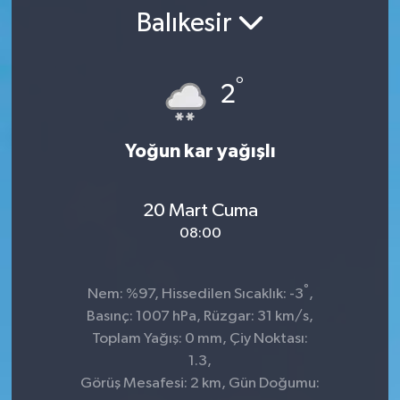
Balıkesir
SPOR
ULUSAL
°
2
İLÇELERİMİZ
Yoğun kar yağışlı
RESMİ İLAN
20 Mart Cuma
08:00
°
Nem: %97, Hissedilen Sıcaklık: -3
,
Basınç: 1007 hPa, Rüzgar: 31 km/s,
Toplam Yağış: 0 mm, Çiy Noktası:
1.3,
Görüş Mesafesi: 2 km, Gün Doğumu: