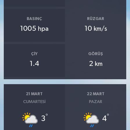
BASINÇ
RÜZGAR
1005
10
hpa
km/s
ÇIY
GÖRÜŞ
1.4
2
km
21 MART
22 MART
CUMARTESI
PAZAR
°
°
3
4