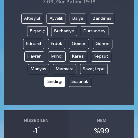
7:09, Gün Batımı: 19:18
Altıeylül
Ayvalık
Balya
Bandırma
Bigadiç
Burhaniye
Dursunbey
Edremit
Erdek
Gömeç
Gönen
Havran
İvrindi
Karesi
Kepsut
Manyas
Marmara
Savaştepe
Sındırgı
Susurluk
HISSEDILEN
NEM
°
-1
%99