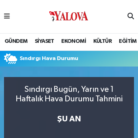
GÜNDEM
Yalova Nöbetçi Eczaneler
SİYASET
Yalova Hava Durumu
GÜNDEM
SİYASET
EKONOMİ
KÜLTÜR
EĞİTİM
EKONOMİ
Yalova Namaz Vakitleri
Sındırgı Hava Durumu
KÜLTÜR
Yalova Trafik Yoğunluk Haritası
EĞİTİM
Puan Durumu ve Fikstür
Sındırgı Bugün, Yarın ve 1
Haftalık Hava Durumu Tahmini
BİLİM VE TEKNOLOJİ
Tüm Manşetler
ASAYİŞ
Son Dakika Haberleri
ŞU AN
SAĞLIK
Haber Arşivi