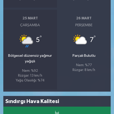
25 MART
26 MART
ÇARŞAMBA
PERŞEMBE
°
°
5
7
Bölgesel düzensiz yağmur
Parçalı Bulutlu
yağışlı
Nem: %77
Rüzgar: 8 km/h
Nem: %92
Rüzgar: 13 km/h
Yağış Olasılığı: %74
Sındırgı Hava Kalitesi
İyi