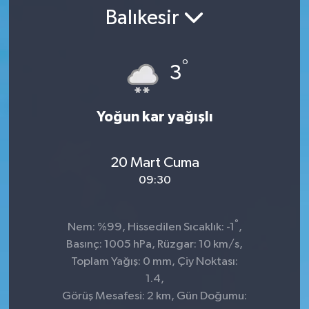
Balıkesir
SPOR
ULUSAL
°
3
İLÇELERİMİZ
Yoğun kar yağışlı
RESMİ İLAN
20 Mart Cuma
09:30
°
Nem: %99, Hissedilen Sıcaklık: -1
,
Basınç: 1005 hPa, Rüzgar: 10 km/s,
Toplam Yağış: 0 mm, Çiy Noktası:
1.4,
Görüş Mesafesi: 2 km, Gün Doğumu: