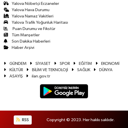
Yalova Nöbetçi Eczaneler
Yalova Hava Durumu
Yalova Namaz Vakitleri
Yalova Trafik Yoğunluk Haritası
Puan Durumu ve Fikstür
Tüm Manşetler
Son Dakika Haberleri
Haber Arşivi
GÜNDEM
SİYASET
SPOR
EĞİTİM
EKONOMİ
KÜLTÜR
BİLİM VE TEKNOLOJİ
SAĞLIK
DÜNYA
ASAYİŞ
ilan.gov.tr
RSS
Copyright © 2023. Her hakkı saklıdır.