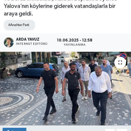
Yalova’nın köylerine giderek vatandaşlarla bir
SPOR
araya geldi.
ULUSAL
#Anahtar Parti
İLÇELERİMİZ
ARDA YAVUZ
10.06.2025 - 12:58
İNTERNET EDITÖRÜ
YAYINLANMA
RESMİ İLAN