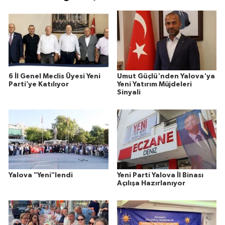
6 İl Genel Meclis Üyesi Yeni
Umut Güçlü'nden Yalova'ya
Parti’ye Katılıyor
Yeni Yatırım Müjdeleri
Sinyali
Yalova "Yeni"lendi
Yeni Parti Yalova İl Binası
Açılışa Hazırlanıyor