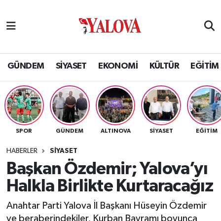
GÜNDEM
Yalova Nöbetçi Eczaneler
SİYASET
Yalova Hava Durumu
GÜNDEM
SİYASET
EKONOMİ
KÜLTÜR
EĞİTİM
EKONOMİ
Yalova Namaz Vakitleri
KÜLTÜR
Yalova Trafik Yoğunluk Haritası
SPOR
GÜNDEM
ALTINOVA
SİYASET
EĞİTİM
EĞİTİM
Puan Durumu ve Fikstür
HABERLER
SİYASET
BİLİM VE TEKNOLOJİ
Tüm Manşetler
Başkan Özdemir; Yalova’yı
Halkla Birlikte Kurtaracağız
ASAYİŞ
Son Dakika Haberleri
Anahtar Parti Yalova İl Başkanı Hüseyin Özdemir
SAĞLIK
Haber Arşivi
ve beraberindekiler, Kurban Bayramı boyunca