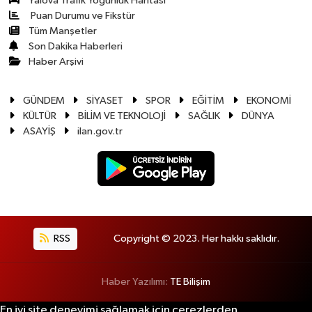
Yalova Trafik Yoğunluk Haritası
Puan Durumu ve Fikstür
Tüm Manşetler
Son Dakika Haberleri
Haber Arşivi
GÜNDEM
SİYASET
SPOR
EĞİTİM
EKONOMİ
KÜLTÜR
BİLİM VE TEKNOLOJİ
SAĞLIK
DÜNYA
ASAYİŞ
ilan.gov.tr
RSS
Copyright © 2023. Her hakkı saklıdır.
Haber Yazılımı:
TE Bilişim
En iyi site deneyimi sağlamak için çerezlerden