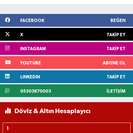
FACEBOOK
BEĞEN
X
TAKIP ET
INSTAGRAM
TAKIP ET
YOUTUBE
ABONE OL
LINKEDIN
TAKIP ET
05303870003
İLETIŞIM
Döviz & Altın Hesaplayıcı