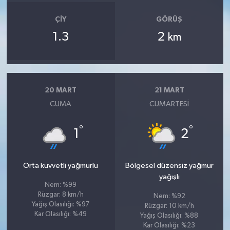
ÇIY
GÖRÜŞ
1.3
2
km
20 MART
21 MART
CUMA
CUMARTESI
°
°
1
2
Orta kuvvetli yağmurlu
Bölgesel düzensiz yağmur
yağışlı
Nem: %99
Rüzgar: 8 km/h
Nem: %92
Yağış Olasılığı: %97
Rüzgar: 10 km/h
Kar Olasılığı: %49
Yağış Olasılığı: %88
Kar Olasılığı: %23