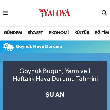
GÜNDEM
Yalova Nöbetçi Eczaneler
SİYASET
Yalova Hava Durumu
GÜNDEM
SİYASET
EKONOMİ
KÜLTÜR
EĞİTİM
EKONOMİ
Yalova Namaz Vakitleri
Göynük Hava Durumu
KÜLTÜR
Yalova Trafik Yoğunluk Haritası
EĞİTİM
Puan Durumu ve Fikstür
Göynük Bugün, Yarın ve 1
Haftalık Hava Durumu Tahmini
BİLİM VE TEKNOLOJİ
Tüm Manşetler
ASAYİŞ
Son Dakika Haberleri
ŞU AN
SAĞLIK
Haber Arşivi