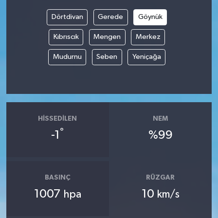
Dörtdivan
Gerede
Göynük
Kıbrıscık
Mengen
Merkez
Mudurnu
Seben
Yeniçağa
HISSEDILEN
NEM
°
-1
%99
BASINÇ
RÜZGAR
1007
10
hpa
km/s