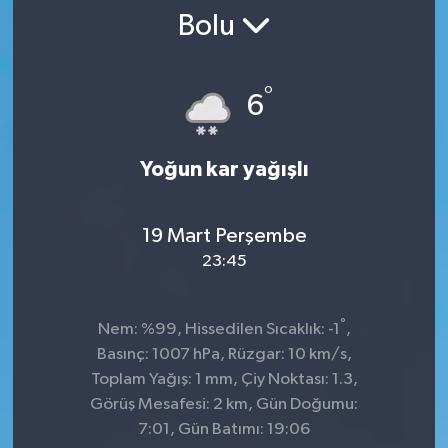
Bolu
SPOR
ULUSAL
°
6
İLÇELERİMİZ
Yoğun kar yağışlı
RESMİ İLAN
19 Mart Perşembe
23:45
°
Nem: %99, Hissedilen Sıcaklık: -1
,
Basınç: 1007 hPa, Rüzgar: 10 km/s,
Toplam Yağış: 1 mm, Çiy Noktası: 1.3,
Görüş Mesafesi: 2 km, Gün Doğumu:
7:01, Gün Batımı: 19:06