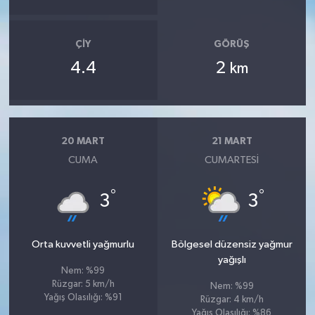
ÇIY
GÖRÜŞ
4.4
2
km
20 MART
21 MART
CUMA
CUMARTESI
°
°
3
3
Orta kuvvetli yağmurlu
Bölgesel düzensiz yağmur
yağışlı
Nem: %99
Rüzgar: 5 km/h
Nem: %99
Yağış Olasılığı: %91
Rüzgar: 4 km/h
Yağış Olasılığı: %86