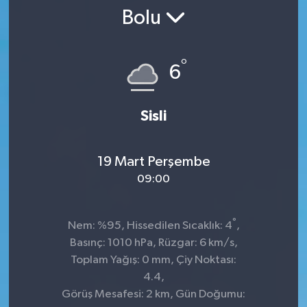
Bolu
SPOR
ULUSAL
°
6
İLÇELERİMİZ
Sisli
RESMİ İLAN
19 Mart Perşembe
09:00
°
Nem: %95, Hissedilen Sıcaklık: 4
,
Basınç: 1010 hPa, Rüzgar: 6 km/s,
Toplam Yağış: 0 mm, Çiy Noktası:
4.4,
Görüş Mesafesi: 2 km, Gün Doğumu: