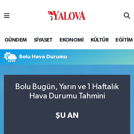
GÜNDEM
Yalova Nöbetçi Eczaneler
SİYASET
Yalova Hava Durumu
GÜNDEM
SİYASET
EKONOMİ
KÜLTÜR
EĞİTİM
EKONOMİ
Yalova Namaz Vakitleri
Bolu Hava Durumu
KÜLTÜR
Yalova Trafik Yoğunluk Haritası
EĞİTİM
Puan Durumu ve Fikstür
Bolu Bugün, Yarın ve 1 Haftalık
Hava Durumu Tahmini
BİLİM VE TEKNOLOJİ
Tüm Manşetler
ASAYİŞ
Son Dakika Haberleri
ŞU AN
SAĞLIK
Haber Arşivi