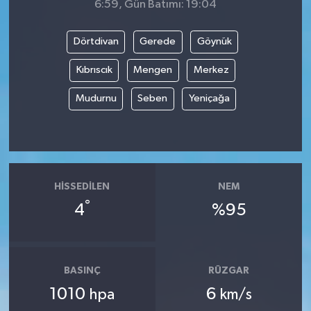
6:59, Gün Batımı: 19:04
Dörtdivan
Gerede
Göynük
Kıbrıscık
Mengen
Merkez
Mudurnu
Seben
Yeniçağa
HISSEDILEN
NEM
°
4
%95
BASINÇ
RÜZGAR
1010
6
hpa
km/s