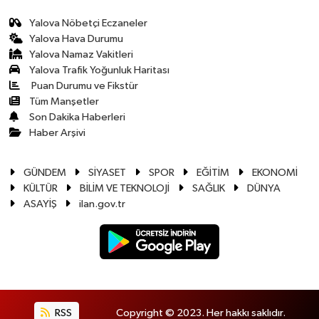
Yalova Nöbetçi Eczaneler
Yalova Hava Durumu
Yalova Namaz Vakitleri
Yalova Trafik Yoğunluk Haritası
Puan Durumu ve Fikstür
Tüm Manşetler
Son Dakika Haberleri
Haber Arşivi
GÜNDEM
SİYASET
SPOR
EĞİTİM
EKONOMİ
KÜLTÜR
BİLİM VE TEKNOLOJİ
SAĞLIK
DÜNYA
ASAYİŞ
ilan.gov.tr
RSS
Copyright © 2023. Her hakkı saklıdır.