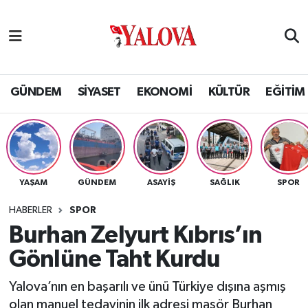
GÜNDEM
Yalova Nöbetçi Eczaneler
SİYASET
Yalova Hava Durumu
GÜNDEM
SİYASET
EKONOMİ
KÜLTÜR
EĞİTİM
EKONOMİ
Yalova Namaz Vakitleri
KÜLTÜR
Yalova Trafik Yoğunluk Haritası
YAŞAM
GÜNDEM
ASAYİŞ
SAĞLIK
SPOR
EĞİTİM
Puan Durumu ve Fikstür
HABERLER
SPOR
BİLİM VE TEKNOLOJİ
Tüm Manşetler
Burhan Zelyurt Kıbrıs’ın
Gönlüne Taht Kurdu
ASAYİŞ
Son Dakika Haberleri
Yalova’nın en başarılı ve ünü Türkiye dışına aşmış
SAĞLIK
Haber Arşivi
olan manuel tedavinin ilk adresi masör Burhan