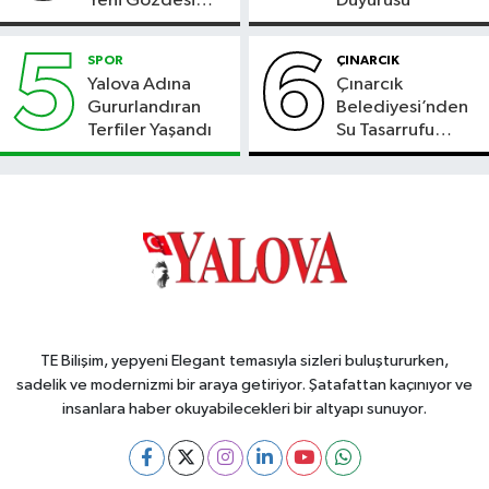
Yeni Gözdesi
Duyurusu
Bolu'daki Meyve
Bahçesi
5
6
SPOR
ÇINARCIK
Yalova Adına
Çınarcık
Gururlandıran
Belediyesi’nden
Terfiler Yaşandı
Su Tasarrufu
Çağrısı
TE Bilişim, yepyeni Elegant temasıyla sizleri buluştururken,
sadelik ve modernizmi bir araya getiriyor. Şatafattan kaçınıyor ve
insanlara haber okuyabilecekleri bir altyapı sunuyor.