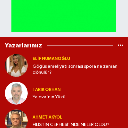
Yazarlarımız
ELİF NUMANOĞLU
Göğüs ameliyatı sonrası spora ne zaman
dönülür?
TARIK ORHAN
Yalova'nın Yüzü
AHMET AKYOL
FİLİSTİN CEPHESİ’ NDE NELER OLDU?