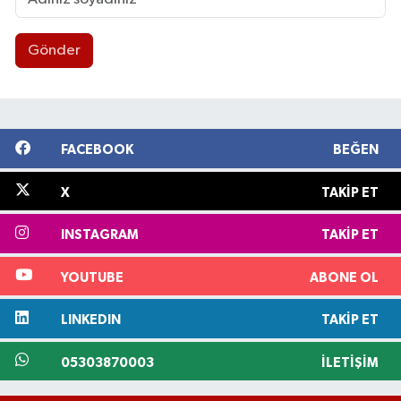
Gönder
FACEBOOK
BEĞEN
X
TAKIP ET
INSTAGRAM
TAKIP ET
YOUTUBE
ABONE OL
LINKEDIN
TAKIP ET
05303870003
İLETIŞIM