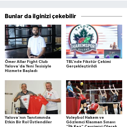
Bunlar da ilginizi çekebilir
Ömer Allar Fight Club
TBL’nde Fikstür Çekimi
Yalova'da Yeni Tesisiyle
Gerçekleştirildi
Hizmete Başladı
Yalova'nın Tanıtımında
Voleybol Hakem ve
Etkin Bir Rol Üstlendiler
Gözlemci Klasman Sınavı
“İlk Kez” Çevrimiçi Olarak