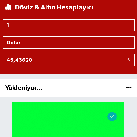
Döviz & Altın Hesaplayıcı
₺
Yükleniyor...