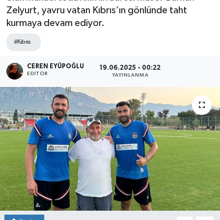
Zelyurt, yavru vatan Kıbrıs’ın gönlünde taht
SPOR
kurmaya devam ediyor.
ULUSAL
#Kıbrıs
İLÇELERİMİZ
CEREN EYÜPOĞLU
19.06.2025 - 00:22
EDITÖR
YAYINLANMA
RESMİ İLAN