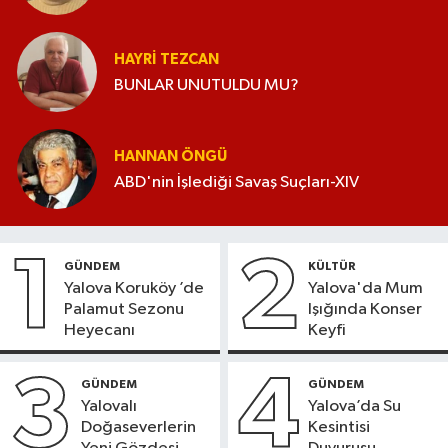
HAYRI TEZCAN
BUNLAR UNUTULDU MU?
HANNAN ÖNGÜ
ABD'nin İşlediği Savaş Suçları-XIV
1
2
GÜNDEM
KÜLTÜR
Yalova Koruköy ’de
Yalova'da Mum
Palamut Sezonu
Işığında Konser
Heyecanı
Keyfi
3
4
GÜNDEM
GÜNDEM
Yalovalı
Yalova’da Su
Doğaseverlerin
Kesintisi