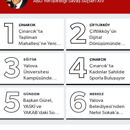
ABD'nin İşlediği Savaş Suçları-XIV
1
2
ÇINARCIK
ÇİFTLİKKÖY
Çınarcık'ta
Çiftlikköy'ün
Taşliman
Dijital
Mahallesi'ne Yeni
Dönüşümünde
Ortak ATM
Yeni Dönem
Hizmete Girdi
Başladı
3
4
EĞİTİM
ÇINARCIK
Yalova
Çınarcık'ta
Üniversitesi
Kadınlar Sahilde
Kampüsünde
Sporla Buluşuyor
Doğaya Sülün
Salındı
5
6
GÜNDEM
MERKEZ
Başkan Gürel,
Yalova
YASKİ ve
Belediyesi’nden
YAKAB’daki Son
Nehir Sokak’a
Durumu Açıkladı
Konforlu Dokunuş