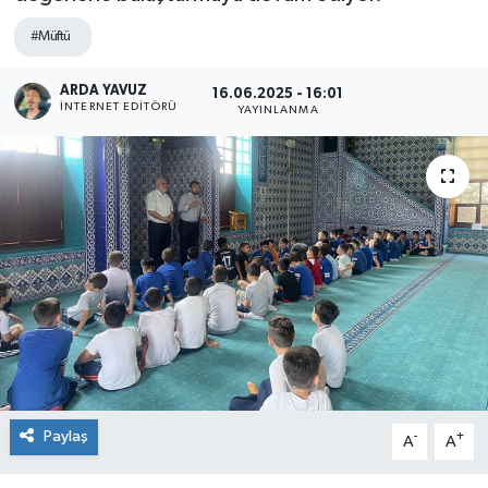
SPOR
#Müftü
ARDA YAVUZ
ULUSAL
16.06.2025 - 16:01
İNTERNET EDITÖRÜ
YAYINLANMA
İLÇELERİMİZ
RESMİ İLAN
Paylaş
-
+
A
A