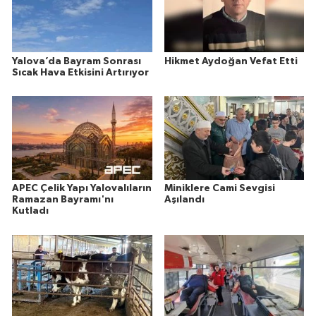
Yalova’da Bayram Sonrası
Hikmet Aydoğan Vefat Etti
Sıcak Hava Etkisini Artırıyor
APEC Çelik Yapı Yalovalıların
Miniklere Cami Sevgisi
Ramazan Bayramı'nı
Aşılandı
Kutladı