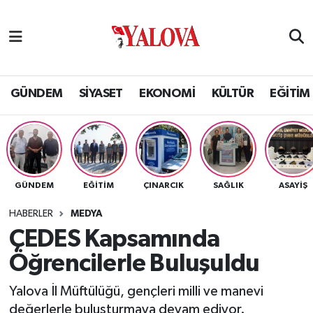
GÜNDEM
Yalova Nöbetçi Eczaneler
SİYASET
Yalova Hava Durumu
GÜNDEM
SİYASET
EKONOMİ
KÜLTÜR
EĞİTİM
EKONOMİ
Yalova Namaz Vakitleri
KÜLTÜR
Yalova Trafik Yoğunluk Haritası
GÜNDEM
EĞİTİM
ÇINARCIK
SAĞLIK
ASAYİŞ
EĞİTİM
Puan Durumu ve Fikstür
HABERLER
MEDYA
BİLİM VE TEKNOLOJİ
Tüm Manşetler
ÇEDES Kapsamında
Öğrencilerle Buluşuldu
ASAYİŞ
Son Dakika Haberleri
Yalova İl Müftülüğü, gençleri milli ve manevi
SAĞLIK
Haber Arşivi
değerlerle buluşturmaya devam ediyor.