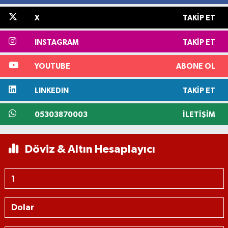
X
TAKIP ET
INSTAGRAM
TAKIP ET
YOUTUBE
ABONE OL
LINKEDIN
TAKIP ET
05303870003
İLETIŞIM
Döviz & Altın Hesaplayıcı