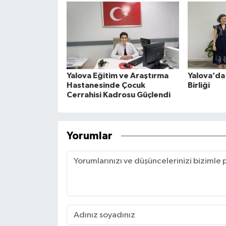
Yalova Eğitim ve Araştırma
Yalova’da 
Hastanesinde Çocuk
Birliği
Cerrahisi Kadrosu Güçlendi
Yorumlar