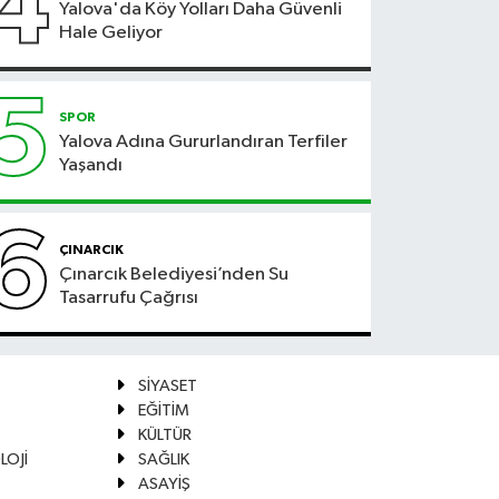
4
Yalova'da Köy Yolları Daha Güvenli
Hale Geliyor
5
SPOR
Yalova Adına Gururlandıran Terfiler
Yaşandı
6
ÇINARCIK
Çınarcık Belediyesi’nden Su
Tasarrufu Çağrısı
SİYASET
EĞİTİM
KÜLTÜR
LOJİ
SAĞLIK
ASAYİŞ