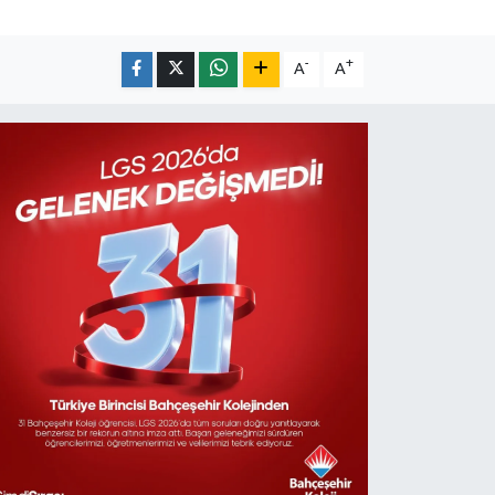
-
+
A
A