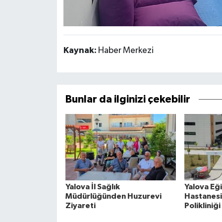
Kaynak:
Haber Merkezi
Bunlar da ilginizi çekebilir
Yalova İl Sağlık
Yalova Eğ
Müdürlüğünden Huzurevi
Hastanes
Ziyareti
Polikliniğ