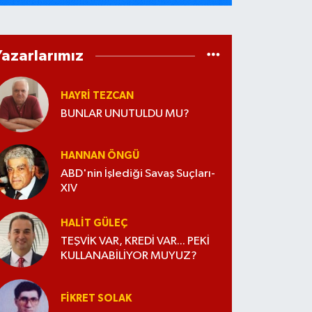
Yazarlarımız
HAYRI TEZCAN
BUNLAR UNUTULDU MU?
HANNAN ÖNGÜ
ABD'nin İşlediği Savaş Suçları-
XIV
HALIT GÜLEÇ
TEŞVİK VAR, KREDİ VAR... PEKİ
KULLANABİLİYOR MUYUZ?
FIKRET SOLAK