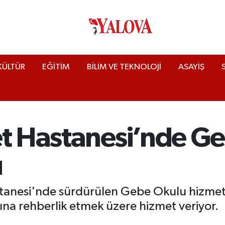
KÜLTÜR
EĞİTİM
BİLİM VE TEKNOLOJİ
ASAYİŞ
et Hastanesi’nde G
ı
tanesi'nde sürdürülen Gebe Okulu hizmeti,
na rehberlik etmek üzere hizmet veriyor.