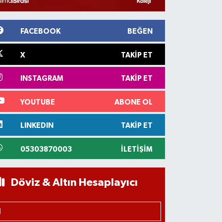
FACEBOOK
BEĞEN
X
TAKIP ET
INSTAGRAM
TAKIP ET
YOUTUBE
ABONE OL
LINKEDIN
TAKIP ET
05303870003
İLETIŞIM
Döviz & Altın Hesaplayıcı