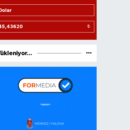
₺
ükleniyor...