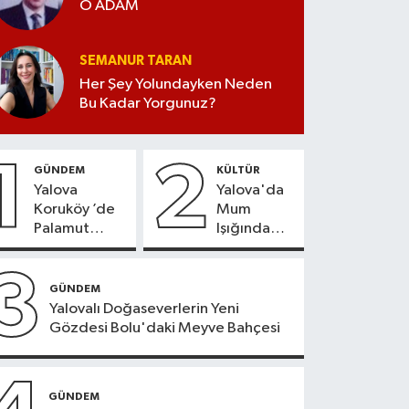
O ADAM
SEMANUR TARAN
Her Şey Yolundayken Neden
Bu Kadar Yorgunuz?
1
2
GÜNDEM
KÜLTÜR
Yalova
Yalova'da
Koruköy ’de
Mum
Palamut
Işığında
Sezonu
Konser
Heyecanı
Keyfi
3
GÜNDEM
Yalovalı Doğaseverlerin Yeni
Gözdesi Bolu'daki Meyve Bahçesi
GÜNDEM