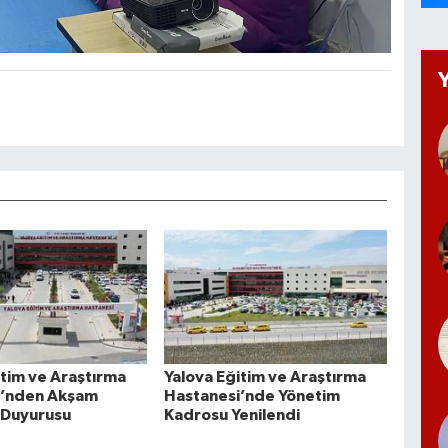
itim ve Araştırma
Yalova Eğitim ve Araştırma
i’nden Akşam
Hastanesi’nde Yönetim
i Duyurusu
Kadrosu Yenilendi