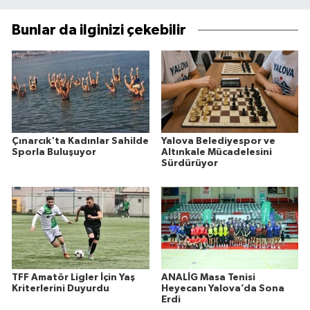
Bunlar da ilginizi çekebilir
Çınarcık'ta Kadınlar Sahilde
Yalova Belediyespor ve
Sporla Buluşuyor
Altınkale Mücadelesini
Sürdürüyor
TFF Amatör Ligler İçin Yaş
ANALİG Masa Tenisi
Kriterlerini Duyurdu
Heyecanı Yalova’da Sona
Erdi