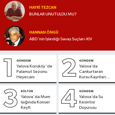
HAYRI TEZCAN
BUNLAR UNUTULDU MU?
HANNAN ÖNGÜ
ABD'nin İşlediği Savaş Suçları-XIV
1
2
GÜNDEM
GÜNDEM
Yalova Koruköy ’de
Yalova’da
Palamut Sezonu
Cankurtaran
Heyecanı
Kursu Kayıtları
Başladı
3
4
KÜLTÜR
GÜNDEM
Yalova'da Mum
Yalova’da Su
Işığında Konser
Kesintisi
Keyfi
Duyurusu