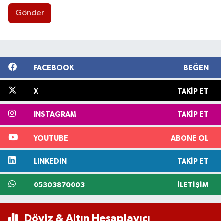
Gönder
FACEBOOK
BEĞEN
X
TAKIP ET
INSTAGRAM
TAKIP ET
YOUTUBE
ABONE OL
LINKEDIN
TAKIP ET
05303870003
İLETIŞIM
Döviz & Altın Hesaplayıcı