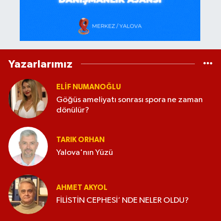
Yazarlarımız
ELİF NUMANOĞLU
Göğüs ameliyatı sonrası spora ne zaman
dönülür?
TARIK ORHAN
Yalova'nın Yüzü
AHMET AKYOL
FİLİSTİN CEPHESİ’ NDE NELER OLDU?