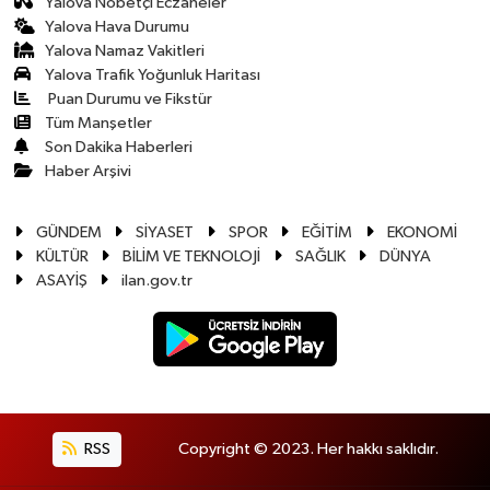
Yalova Nöbetçi Eczaneler
Yalova Hava Durumu
Yalova Namaz Vakitleri
Yalova Trafik Yoğunluk Haritası
Puan Durumu ve Fikstür
Tüm Manşetler
Son Dakika Haberleri
Haber Arşivi
GÜNDEM
SİYASET
SPOR
EĞİTİM
EKONOMİ
KÜLTÜR
BİLİM VE TEKNOLOJİ
SAĞLIK
DÜNYA
ASAYİŞ
ilan.gov.tr
RSS
Copyright © 2023. Her hakkı saklıdır.