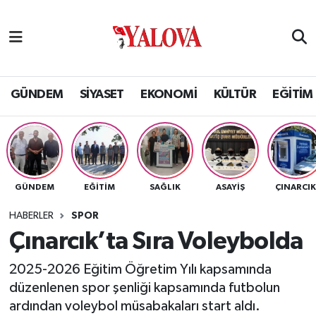
GÜNDEM
Yalova Nöbetçi Eczaneler
SİYASET
Yalova Hava Durumu
GÜNDEM
SİYASET
EKONOMİ
KÜLTÜR
EĞİTİM
EKONOMİ
Yalova Namaz Vakitleri
KÜLTÜR
Yalova Trafik Yoğunluk Haritası
GÜNDEM
EĞİTİM
SAĞLIK
ASAYİŞ
ÇINARCI
EĞİTİM
Puan Durumu ve Fikstür
HABERLER
SPOR
BİLİM VE TEKNOLOJİ
Tüm Manşetler
Çınarcık’ta Sıra Voleybolda
2025-2026 Eğitim Öğretim Yılı kapsamında
ASAYİŞ
Son Dakika Haberleri
düzenlenen spor şenliği kapsamında futbolun
ardından voleybol müsabakaları start aldı.
SAĞLIK
Haber Arşivi