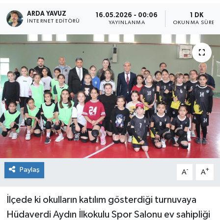
ARDA YAVUZ
16.05.2026 - 00:06
1 DK
SPOR
İNTERNET EDITÖRÜ
YAYINLANMA
OKUNMA SÜRES
ULUSAL
İLÇELERİMİZ
RESMİ İLAN
Paylaş
-
+
A
A
İlçede ki okulların katılım gösterdiği turnuvaya
Hüdaverdi Aydın İlkokulu Spor Salonu ev sahipliği