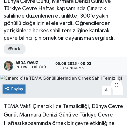
Dünya Çevre Günü, Marmara Denizi Günü ve
Türkiye Çevre Haftası kapsamında Çınarcık
SPOR
sahilinde düzenlenen etkinlikte, 300’e yakın
gönüllü doğa için el ele verdi. Öğrencilerden
ULUSAL
yetişkinlere herkes sahil temizliğine katılarak
çevre bilinci için örnek bir dayanışma sergiledi.
İLÇELERİMİZ
#Etkinlik
RESMİ İLAN
ARDA YAVUZ
05.06.2025 - 00:03
İNTERNET EDITÖRÜ
YAYINLANMA
Paylaş
-
+
A
A
TEMA Vakfı Çınarcık İlçe Temsilciliği, Dünya Çevre
Günü, Marmara Denizi Günü ve Türkiye Çevre
Haftası kapsamında örnek bir çevre etkinliğine