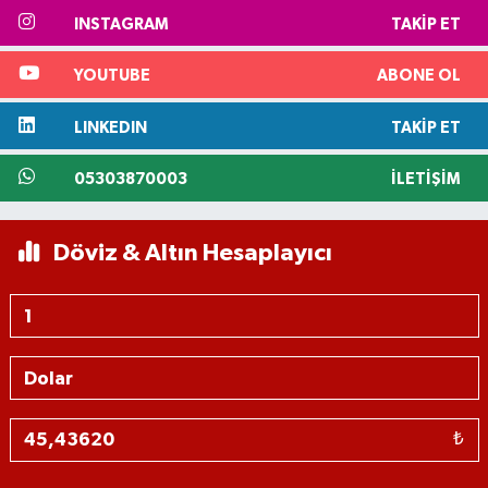
INSTAGRAM
TAKIP ET
YOUTUBE
ABONE OL
LINKEDIN
TAKIP ET
05303870003
İLETIŞIM
Döviz & Altın Hesaplayıcı
₺