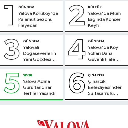
1
2
GÜNDEM
KÜLTÜR
Yalova Koruköy ’de
Yalova'da Mum
Palamut Sezonu
Işığında Konser
Heyecanı
Keyfi
3
4
GÜNDEM
GÜNDEM
Yalovalı
Yalova'da Köy
Doğaseverlerin
Yolları Daha
Yeni Gözdesi
Güvenli Hale
Bolu'daki Meyve
Geliyor
Bahçesi
5
6
SPOR
ÇINARCIK
Yalova Adına
Çınarcık
Gururlandıran
Belediyesi’nden
Terfiler Yaşandı
Su Tasarrufu
Çağrısı