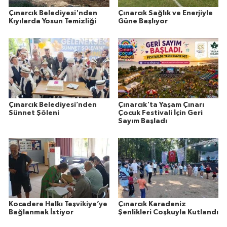
Çınarcık Belediyesi'nden
Çınarcık Sağlık ve Enerjiyle
Kıyılarda Yosun Temizliği
Güne Başlıyor
Çınarcık Belediyesi’nden
Çınarcık'ta Yaşam Çınarı
Sünnet Şöleni
Çocuk Festivali İçin Geri
Sayım Başladı
Kocadere Halkı Teşvikiye’ye
Çınarcık Karadeniz
Bağlanmak İstiyor
Şenlikleri Coşkuyla Kutlandı