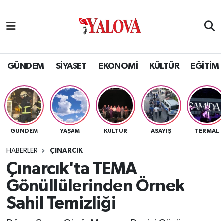
GÜNDEM
Yalova Nöbetçi Eczaneler
SİYASET
Yalova Hava Durumu
GÜNDEM
SİYASET
EKONOMİ
KÜLTÜR
EĞİTİM
EKONOMİ
Yalova Namaz Vakitleri
KÜLTÜR
Yalova Trafik Yoğunluk Haritası
GÜNDEM
YAŞAM
KÜLTÜR
ASAYİŞ
TERMAL
EĞİTİM
Puan Durumu ve Fikstür
HABERLER
ÇINARCIK
BİLİM VE TEKNOLOJİ
Tüm Manşetler
Çınarcık'ta TEMA
Gönüllülerinden Örnek
ASAYİŞ
Son Dakika Haberleri
Sahil Temizliği
SAĞLIK
Haber Arşivi