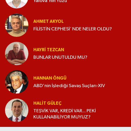
Yalova'nın Yüzü
AHMET AKYOL
FİLİSTİN CEPHESİ’ NDE NELER OLDU?
HAYRI TEZCAN
BUNLAR UNUTULDU MU?
HANNAN ÖNGÜ
ABD'nin İşlediği Savaş Suçları-XIV
HALIT GÜLEÇ
TEŞVİK VAR, KREDİ VAR... PEKİ
KULLANABİLİYOR MUYUZ?