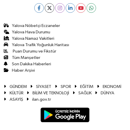
Yalova Nöbetçi Eczaneler
Yalova Hava Durumu
Yalova Namaz Vakitleri
Yalova Trafik Yoğunluk Haritası
Puan Durumu ve Fikstür
Tüm Manşetler
Son Dakika Haberleri
Haber Arşivi
GÜNDEM
SİYASET
SPOR
EĞİTİM
EKONOMİ
KÜLTÜR
BİLİM VE TEKNOLOJİ
SAĞLIK
DÜNYA
ASAYİŞ
ilan.gov.tr