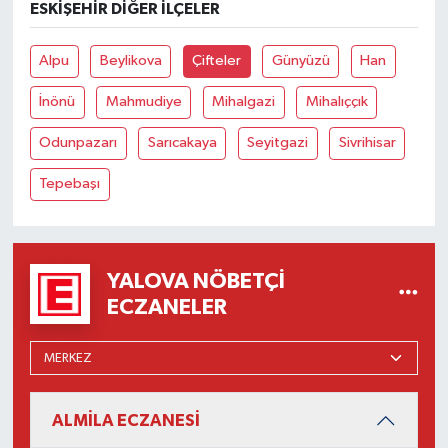
ESKIŞEHIR DIĞER İLÇELER
Alpu
Beylikova
Çifteler
Günyüzü
Han
İnönü
Mahmudiye
Mihalgazi
Mihalıççık
Odunpazarı
Sarıcakaya
Seyitgazi
Sivrihisar
Tepebaşı
YALOVA NÖBETÇI
ECZANELER
ALMİLA ECZANESİ