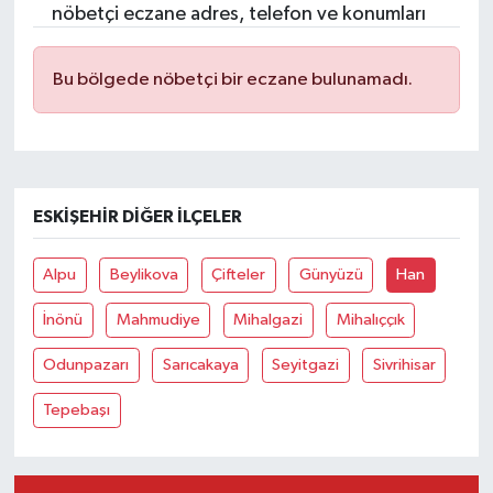
nöbetçi eczane adres, telefon ve konumları
Bu bölgede nöbetçi bir eczane bulunamadı.
ESKIŞEHIR DIĞER İLÇELER
Alpu
Beylikova
Çifteler
Günyüzü
Han
İnönü
Mahmudiye
Mihalgazi
Mihalıççık
Odunpazarı
Sarıcakaya
Seyitgazi
Sivrihisar
Tepebaşı