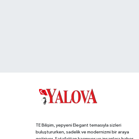
TE Bilişim, yepyeni Elegant temasıyla sizleri
buluştururken, sadelik ve modernizmi bir araya
getiriyor. Şatafattan kaçınıyor ve insanlara haber