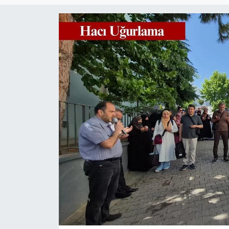
SPOR
ULUSAL
İLÇELERİMİZ
RESMİ İLAN