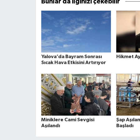
Bunlar da ilginizi çekebilir
Yalova’da Bayram Sonrası
Hikmet Ay
Sıcak Hava Etkisini Artırıyor
Miniklere Cami Sevgisi
Şap Aşıla
Aşılandı
Başladı