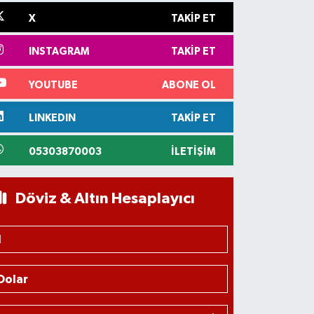
X
TAKIP ET
INSTAGRAM
TAKIP ET
YOUTUBE
ABONE OL
LINKEDIN
TAKIP ET
05303870003
İLETIŞIM
Döviz & Altın Hesaplayıcı