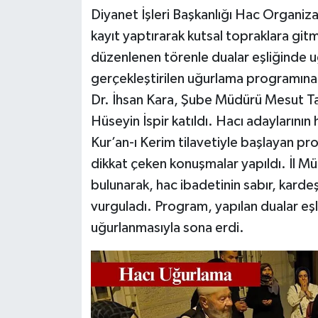
Diyanet İşleri Başkanlığı Hac Organi
kayıt yaptırarak kutsal topraklara git
düzenlenen törenle dualar eşliğinde u
gerçekleştirilen uğurlama programına İ
Dr. İhsan Kara, Şube Müdürü Mesut Taş 
Hüseyin İspir katıldı. Hacı adaylarının 
Kur’an-ı Kerim tilavetiyle başlayan 
dikkat çeken konuşmalar yapıldı. İl Mü
bulunarak, hac ibadetinin sabır, kardeşl
vurguladı. Program, yapılan dualar eşl
uğurlanmasıyla sona erdi.