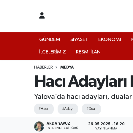
GÜNDEM
Yalova Nöbetçi Eczaneler
SİYASET
Yalova Hava Durumu
GÜNDEM
SİYASET
EKONOMİ
İLÇELERİMİZ
RESMİ İLAN
EKONOMİ
Yalova Namaz Vakitleri
KÜLTÜR
Yalova Trafik Yoğunluk Haritası
HABERLER
MEDYA
Hacı Adayları
EĞİTİM
Puan Durumu ve Fikstür
Yalova’da hacı adayları, dualar
BİLİM VE TEKNOLOJİ
Tüm Manşetler
#Hacı
#Aday
#Dua
ASAYİŞ
Son Dakika Haberleri
ARDA YAVUZ
26.05.2025 - 16:20
SAĞLIK
Haber Arşivi
İNTERNET EDITÖRÜ
YAYINLANMA