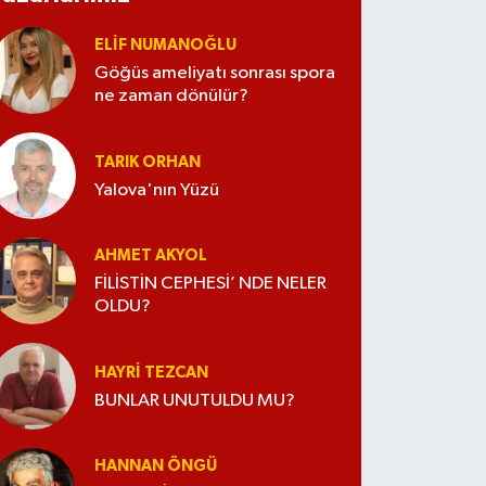
ELİF NUMANOĞLU
Göğüs ameliyatı sonrası spora
ne zaman dönülür?
TARIK ORHAN
Yalova'nın Yüzü
AHMET AKYOL
FİLİSTİN CEPHESİ’ NDE NELER
OLDU?
HAYRI TEZCAN
BUNLAR UNUTULDU MU?
HANNAN ÖNGÜ