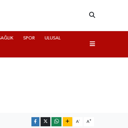
SAĞLIK
SPOR
ULUSAL
-
+
A
A