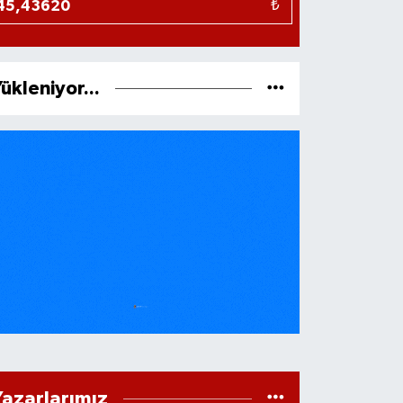
₺
ükleniyor...
Yazarlarımız