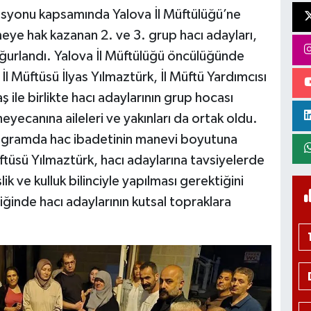
zasyonu kapsamında Yalova İl Müftülüğü’ne
meye hak kazanan 2. ve 3. grup hacı adayları,
ğurlandı. Yalova İl Müftülüğü öncülüğünde
l Müftüsü İlyas Yılmaztürk, İl Müftü Yardımcısı
ile birlikte hacı adaylarının grup hocası
heyecanına aileleri ve yakınları da ortak oldu.
programda hac ibadetinin manevi boyutuna
ftüsü Yılmaztürk, hacı adaylarına tavsiyelerde
ik ve kulluk bilinciyle yapılması gerektiğini
iğinde hacı adaylarının kutsal topraklara