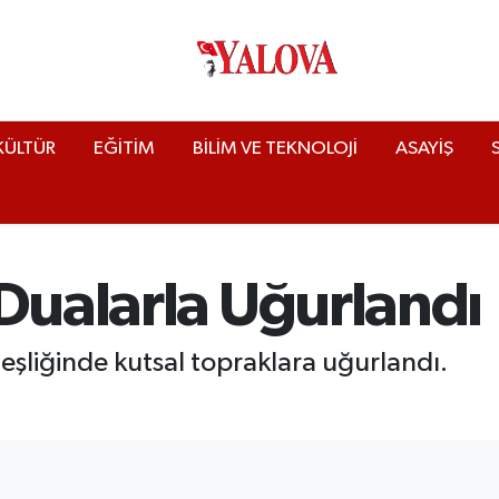
KÜLTÜR
EĞİTİM
BİLİM VE TEKNOLOJİ
ASAYİŞ
 Dualarla Uğurlandı
 eşliğinde kutsal topraklara uğurlandı.