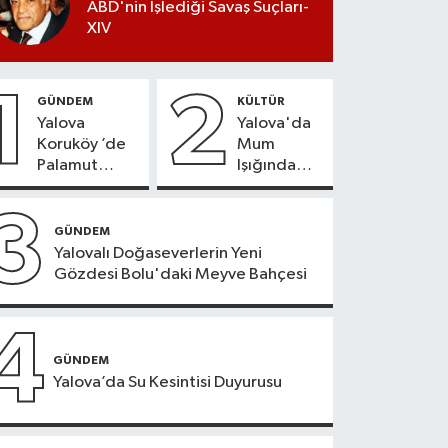
ABD'nin İşlediği Savaş Suçları-
XIV
1
2
GÜNDEM
KÜLTÜR
Yalova
Yalova'da
Koruköy ’de
Mum
Palamut
Işığında
Sezonu
Konser
Heyecanı
Keyfi
3
GÜNDEM
Yalovalı Doğaseverlerin Yeni
Gözdesi Bolu'daki Meyve Bahçesi
4
GÜNDEM
Yalova’da Su Kesintisi Duyurusu