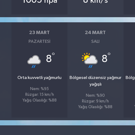
1005
8
hpa
km/s
23 MART
24 MART
PAZARTESI
SALI
°
°
8
8
Orta kuvvetli yağmurlu
Bölgesel düzensiz yağmur
Bölg
yağışlı
Nem: %95
Rüzgar: 15 km/h
Nem: %90
Yağış Olasılığı: %88
Rüzgar: 9 km/h
Yağış Olasılığı: %88