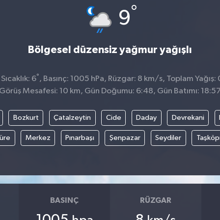
°
9
Bölgesel düzensiz yağmur yağışlı
°
ıcaklık: 6
, Basınç: 1005 hPa, Rüzgar: 8 km/s, Toplam Yağış: 
Görüş Mesafesi: 10 km, Gün Doğumu: 6:48, Gün Batımı: 18:5
Bozkurt
Çatalzeytin
Cide
Daday
Devrekani
üre
Merkez
Pınarbaşı
Şenpazar
Seydiler
Taşköp
BASINÇ
RÜZGAR