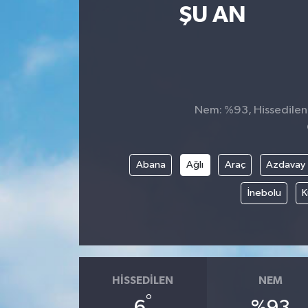
ŞU AN
SPOR
ULUSAL
İLÇELERİMİZ
Nem: %93, Hissedilen S
RESMİ İLAN
Abana
Ağlı
Araç
Azdavay
İnebolu
K
HISSEDILEN
NEM
°