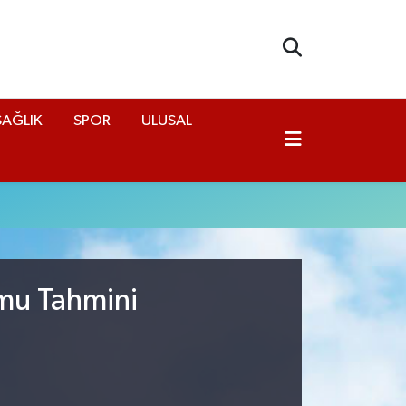
SAĞLIK
SPOR
ULUSAL
umu Tahmini