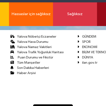
Hassaslar için sağlıksız
Sağlıksız
Yalova Nöbetçi Eczaneler
GÜNDEM
Yalova Hava Durumu
SPOR
Yalova Namaz Vakitleri
EKONOMİ
Yalova Trafik Yoğunluk Haritası
BİLİM VE TEKNO
Puan Durumu ve Fikstür
DÜNYA
Tüm Manşetler
ilan.gov.tr
Son Dakika Haberleri
Haber Arşivi