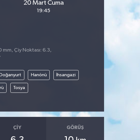
20 Mart Cuma
19:45
0 mm, Çiy Noktası: 6.3,
7
Doğanyurt
Hanönü
İhsangazi
rü
Tosya
ÇIY
GÖRÜŞ