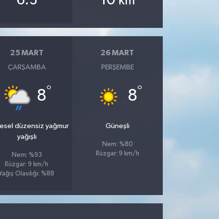
6.3
10
km
25 MART
26 MART
ÇARŞAMBA
PERŞEMBE
°
°
8
8
esel düzensiz yağmur
Güneşli
yağışlı
Nem: %80
Rüzgar: 9 km/h
Nem: %93
Rüzgar: 9 km/h
Yağış Olasılığı: %88