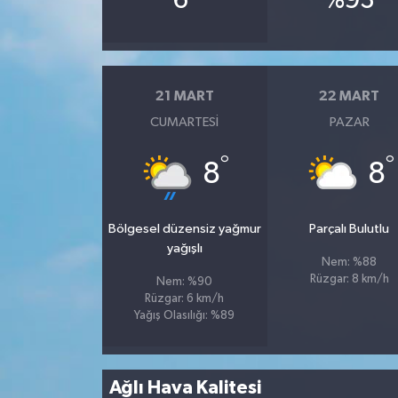
6
%93
21 MART
22 MART
CUMARTESI
PAZAR
°
°
8
8
Bölgesel düzensiz yağmur
Parçalı Bulutlu
yağışlı
Nem: %88
Rüzgar: 8 km/h
Nem: %90
Rüzgar: 6 km/h
Yağış Olasılığı: %89
Ağlı Hava Kalitesi