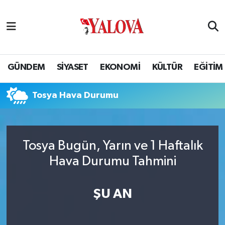
GÜNDEM
Yalova Nöbetçi Eczaneler
SİYASET
Yalova Hava Durumu
GÜNDEM
SİYASET
EKONOMİ
KÜLTÜR
EĞİTİM
EKONOMİ
Yalova Namaz Vakitleri
Tosya Hava Durumu
KÜLTÜR
Yalova Trafik Yoğunluk Haritası
EĞİTİM
Puan Durumu ve Fikstür
Tosya Bugün, Yarın ve 1 Haftalık
Hava Durumu Tahmini
BİLİM VE TEKNOLOJİ
Tüm Manşetler
ASAYİŞ
Son Dakika Haberleri
ŞU AN
SAĞLIK
Haber Arşivi