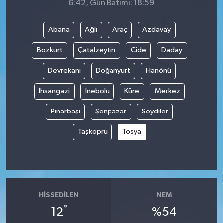
6:42, Gün Batımı: 18:59
Abana
Ağlı
Araç
Azdavay
Bozkurt
Çatalzeytin
Cide
Daday
Devrekani
Doğanyurt
Hanönü
İhsangazi
İnebolu
Küre
Merkez
Pınarbaşı
Şenpazar
Seydiler
Taşköprü
Tosya
HISSEDILEN
NEM
°
12
%54