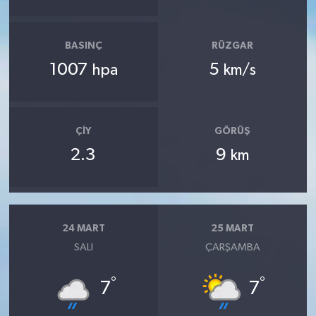
BASINÇ
RÜZGAR
1007
5
hpa
km/s
ÇIY
GÖRÜŞ
2.3
9
km
24 MART
25 MART
SALI
ÇARŞAMBA
°
°
7
7