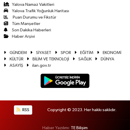
Yalova Namaz Vakitleri
Yalova Trafik Yoğunluk Haritası
Puan Durumu ve Fikstür
Tüm Manşetler
Son Dakika Haberleri
Haber Arşivi
GÜNDEM
SİYASET
SPOR
EĞİTİM
EKONOMİ
KÜLTÜR
BİLİM VE TEKNOLOJİ
SAĞLIK
DÜNYA
ASAYİŞ
ilan.gov.tr
RSS
Copyright © 2023. Her hakkı saklıdır.
Haber Yazılımı:
TE Bilişim