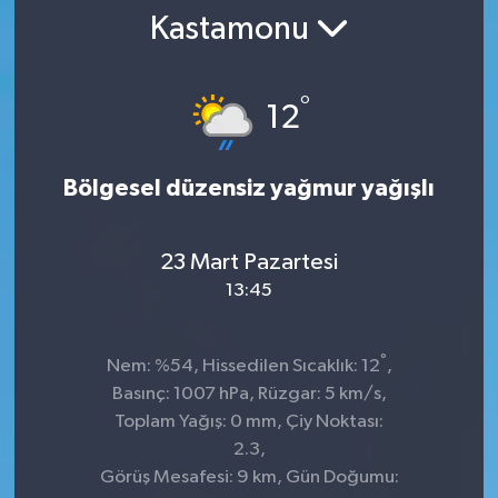
Kastamonu
SPOR
ULUSAL
°
12
İLÇELERİMİZ
Bölgesel düzensiz yağmur yağışlı
RESMİ İLAN
23 Mart Pazartesi
13:45
°
Nem: %54, Hissedilen Sıcaklık: 12
,
Basınç: 1007 hPa, Rüzgar: 5 km/s,
Toplam Yağış: 0 mm, Çiy Noktası:
2.3,
Görüş Mesafesi: 9 km, Gün Doğumu: