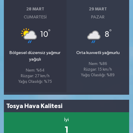
28 MART
29 MART
CUMARTESI
PAZAR
°
°
10
8
Bölgesel düzensiz yağmur
Orta kuvvetli yağmurlu
yağışlı
Nem: %86
Rüzgar: 15 km/h
Nem: %64
Yağış Olasılığı: %89
Rüzgar: 27 km/h
Yağış Olasılığı: %75
Tosya Hava Kalitesi
İyi
1