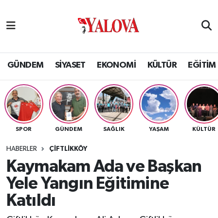
GÜNDEM
Yalova Nöbetçi Eczaneler
SİYASET
Yalova Hava Durumu
GÜNDEM
SİYASET
EKONOMİ
KÜLTÜR
EĞİTİM
EKONOMİ
Yalova Namaz Vakitleri
KÜLTÜR
Yalova Trafik Yoğunluk Haritası
SPOR
GÜNDEM
SAĞLIK
YAŞAM
KÜLTÜR
EĞİTİM
Puan Durumu ve Fikstür
HABERLER
ÇİFTLİKKÖY
BİLİM VE TEKNOLOJİ
Tüm Manşetler
Kaymakam Ada ve Başkan
Yele Yangın Eğitimine
ASAYİŞ
Son Dakika Haberleri
Katıldı
SAĞLIK
Haber Arşivi