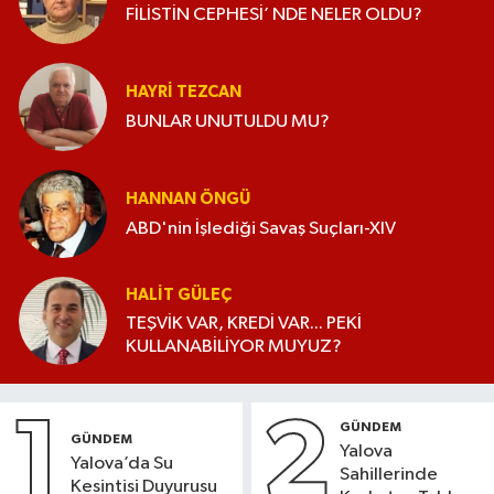
FİLİSTİN CEPHESİ’ NDE NELER OLDU?
HAYRI TEZCAN
BUNLAR UNUTULDU MU?
HANNAN ÖNGÜ
ABD'nin İşlediği Savaş Suçları-XIV
HALIT GÜLEÇ
TEŞVİK VAR, KREDİ VAR... PEKİ
KULLANABİLİYOR MUYUZ?
1
2
GÜNDEM
GÜNDEM
Yalova
Yalova’da Su
Sahillerinde
Kesintisi Duyurusu