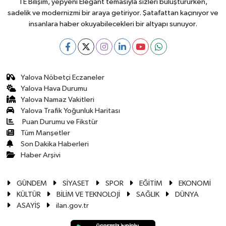
TE Bilişim, yepyeni Elegant temasıyla sizleri buluştururken,
sadelik ve modernizmi bir araya getiriyor. Şatafattan kaçınıyor ve
insanlara haber okuyabilecekleri bir altyapı sunuyor.
Yalova Nöbetçi Eczaneler
Yalova Hava Durumu
Yalova Namaz Vakitleri
Yalova Trafik Yoğunluk Haritası
Puan Durumu ve Fikstür
Tüm Manşetler
Son Dakika Haberleri
Haber Arşivi
GÜNDEM
SİYASET
SPOR
EĞİTİM
EKONOMİ
KÜLTÜR
BİLİM VE TEKNOLOJİ
SAĞLIK
DÜNYA
ASAYİŞ
ilan.gov.tr