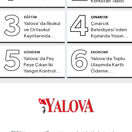
Korkutan Tablo
3
4
EĞİTİM
ÇINARCIK
Yalova'da İlkokul
Çınarcık
ve Ortaokul
Belediyesi'nden
Kayıtlarında
Kıyılarda Yosun
Adres
Temizliği
Doğrulama
5
6
GÜNDEM
EKONOMİ
Süreci Başladı
Yalova'da Peş
Yalova’da Toplu
Peşe Çıkan İki
Ulaşımda Kartlı
Yangın Kontrol
Ödeme
Altına Alındı
Beklentisi