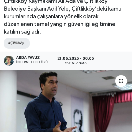
Çiftlikköy Kaymakamı Ali Ada ve Çiftlikköy
Belediye Başkanı Adil Yele, Çiftlikköy’deki kamu
SPOR
kurumlarında çalışanlara yönelik olarak
düzenlenen temel yangın güvenliği eğitimine
ULUSAL
katılım sağladı.
İLÇELERİMİZ
#Çiftlikköy
RESMİ İLAN
ARDA YAVUZ
21.06.2025 - 00:05
İNTERNET EDITÖRÜ
YAYINLANMA