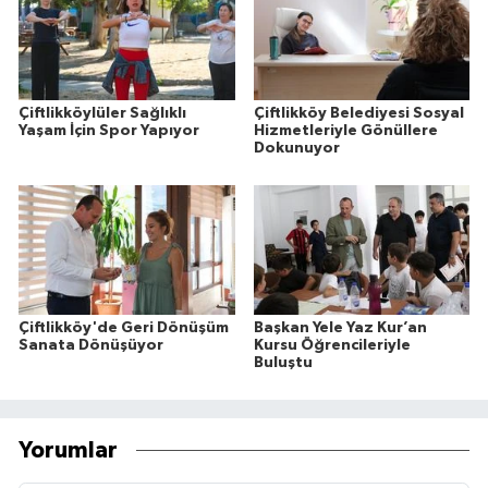
Çiftlikköylüler Sağlıklı
Çiftlikköy Belediyesi Sosyal
Yaşam İçin Spor Yapıyor
Hizmetleriyle Gönüllere
Dokunuyor
Çiftlikköy'de Geri Dönüşüm
Başkan Yele Yaz Kur’an
Sanata Dönüşüyor
Kursu Öğrencileriyle
Buluştu
Yorumlar