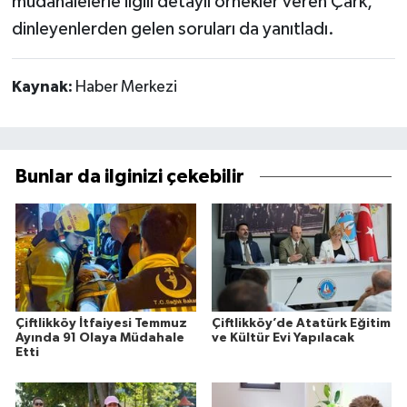
müdahalelerle ilgili detaylı örnekler veren Çark,
dinleyenlerden gelen soruları da yanıtladı.
Kaynak:
Haber Merkezi
Bunlar da ilginizi çekebilir
Çiftlikköy İtfaiyesi Temmuz
Çiftlikköy’de Atatürk Eğitim
Ayında 91 Olaya Müdahale
ve Kültür Evi Yapılacak
Etti