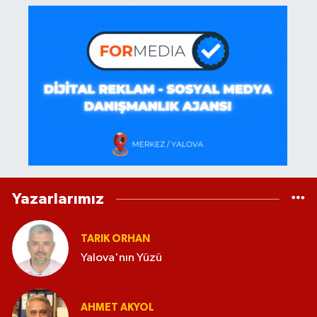
Yazarlarımız
TARIK ORHAN
Yalova'nın Yüzü
AHMET AKYOL