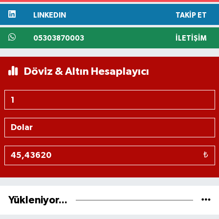
LINKEDIN
TAKIP ET
05303870003
İLETIŞIM
Döviz & Altın Hesaplayıcı
₺
Yükleniyor...