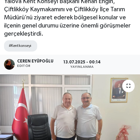
Yalova Kent Konseyi Başkanı Kenan Engin,
Çiftlikköy Kaymakamını ve Çiftlikköy İlçe Tarım
SPOR
Müdürü’nü ziyaret ederek bölgesel konular ve
ilçenin genel durumu üzerine önemli görüşmeler
ULUSAL
gerçekleştirdi.
İLÇELERİMİZ
#Kent konseyi
RESMİ İLAN
CEREN EYÜPOĞLU
13.07.2025 - 00:14
EDITÖR
YAYINLANMA