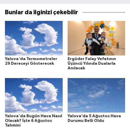
Bunlar da ilginizi çekebilir
Yalova'da Termometreler
Ergüder Falay Vefatının
29 Dereceyi Gösterecek
Üçüncü Yılında Dualarla
Anılacak
Yalova'da Bugün Hava Nasıl
Yalova’da 5 Ağustos Hava
Olacak? İşte 6 Ağustos
Durumu Belli Oldu
Tahmini