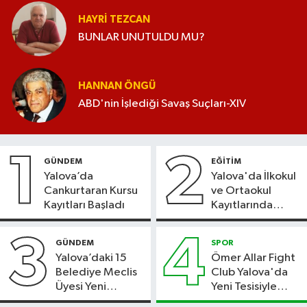
HAYRI TEZCAN
BUNLAR UNUTULDU MU?
HANNAN ÖNGÜ
ABD'nin İşlediği Savaş Suçları-XIV
1
2
GÜNDEM
EĞİTİM
Yalova’da
Yalova'da İlkokul
Cankurtaran Kursu
ve Ortaokul
Kayıtları Başladı
Kayıtlarında
Adres Doğrulama
Süreci Başladı
3
4
GÜNDEM
SPOR
Yalova’daki 15
Ömer Allar Fight
Belediye Meclis
Club Yalova'da
Üyesi Yeni
Yeni Tesisiyle
Parti’ye Geçiyor
Hizmete Başladı