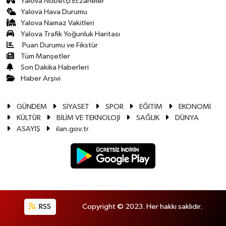
Yalova Nöbetçi Eczaneler
Yalova Hava Durumu
Yalova Namaz Vakitleri
Yalova Trafik Yoğunluk Haritası
Puan Durumu ve Fikstür
Tüm Manşetler
Son Dakika Haberleri
Haber Arşivi
GÜNDEM
SİYASET
SPOR
EĞİTİM
EKONOMİ
KÜLTÜR
BİLİM VE TEKNOLOJİ
SAĞLIK
DÜNYA
ASAYİŞ
ilan.gov.tr
RSS
Copyright © 2023. Her hakkı saklıdır.