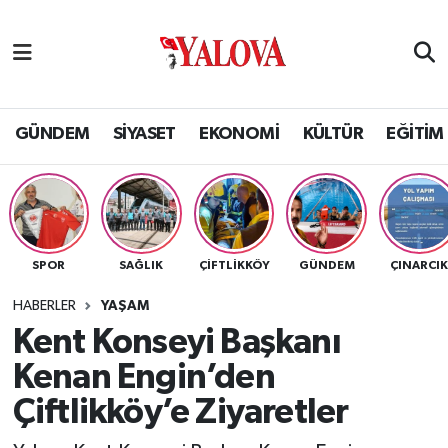
GÜNDEM
Yalova Nöbetçi Eczaneler
SİYASET
Yalova Hava Durumu
GÜNDEM
SİYASET
EKONOMİ
KÜLTÜR
EĞİTİM
EKONOMİ
Yalova Namaz Vakitleri
KÜLTÜR
Yalova Trafik Yoğunluk Haritası
SPOR
SAĞLIK
ÇİFTLİKKÖY
GÜNDEM
ÇINARCI
EĞİTİM
Puan Durumu ve Fikstür
HABERLER
YAŞAM
BİLİM VE TEKNOLOJİ
Tüm Manşetler
Kent Konseyi Başkanı
Kenan Engin’den
ASAYİŞ
Son Dakika Haberleri
Çiftlikköy’e Ziyaretler
SAĞLIK
Haber Arşivi