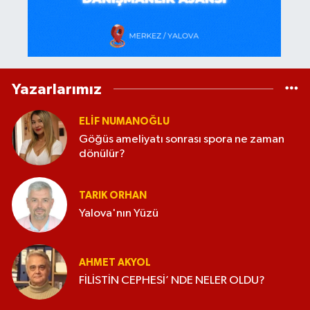
Yazarlarımız
ELİF NUMANOĞLU
Göğüs ameliyatı sonrası spora ne zaman
dönülür?
TARIK ORHAN
Yalova'nın Yüzü
AHMET AKYOL
FİLİSTİN CEPHESİ’ NDE NELER OLDU?