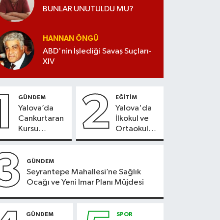
BUNLAR UNUTULDU MU?
HANNAN ÖNGÜ
ABD'nin İşlediği Savaş Suçları-
XIV
1
2
GÜNDEM
EĞİTİM
Yalova’da
Yalova'da
Cankurtaran
İlkokul ve
Kursu
Ortaokul
Kayıtları
Kayıtlarında
Başladı
Adres
3
Doğrulama
GÜNDEM
Süreci
Seyrantepe Mahallesi’ne Sağlık
Başladı
Ocağı ve Yeni İmar Planı Müjdesi
GÜNDEM
SPOR