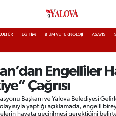
KÜLTÜR
EĞİTİM
BİLİM VE TEKNOLOJİ
ASAYİŞ
an’dan Engelliler H
iye” Çağrısı
erasyonu Başkanı ve Yalova Belediyesi Geli
dolayısıyla yaptığı açıklamada, engelli bir
elerin hayata geçirilmesi gerektiğini beli