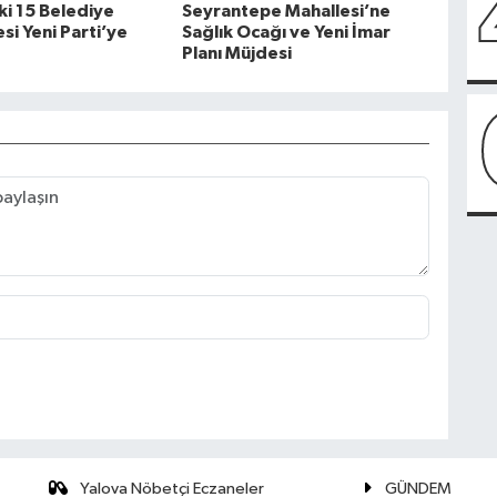
ki 15 Belediye
Seyrantepe Mahallesi’ne
si Yeni Parti’ye
Sağlık Ocağı ve Yeni İmar
Planı Müjdesi
Yalova Nöbetçi Eczaneler
GÜNDEM