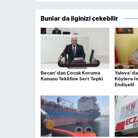
Bunlar da ilginizi çekebilir
Becan'dan Çocuk Koruma
Yalova'd
Kanunu Teklifine Sert Tepki
Köylere İn
Endişeli!