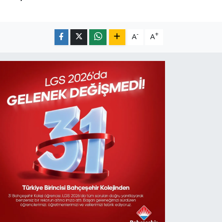
-
+
A
A