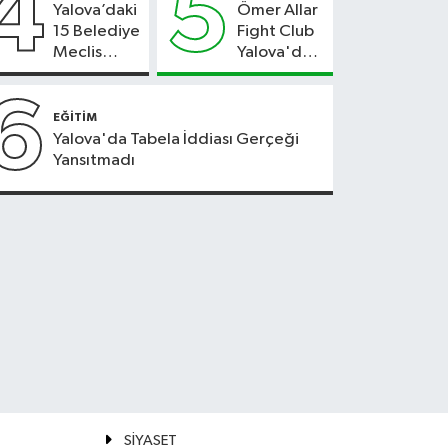
4
5
Yalova’daki
Ömer Allar
15 Belediye
Fight Club
Meclis
Yalova'da
Üyesi Yeni
Yeni
Parti’ye
Tesisiyle
6
Geçiyor
Hizmete
EĞİTİM
Başladı
Yalova'da Tabela İddiası Gerçeği
Yansıtmadı
SİYASET