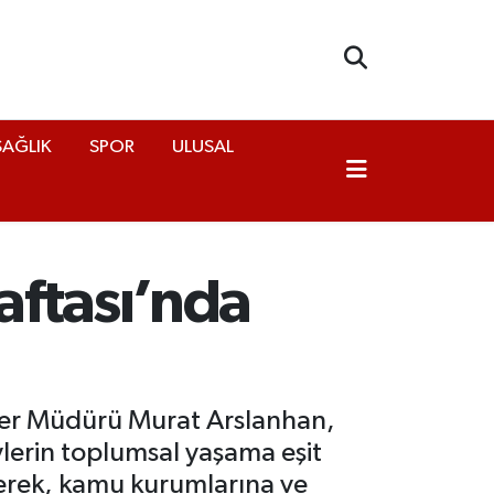
SAĞLIK
SPOR
ULUSAL
aftası’nda
rler Müdürü Murat Arslanhan,
eylerin toplumsal yaşama eşit
rterek, kamu kurumlarına ve