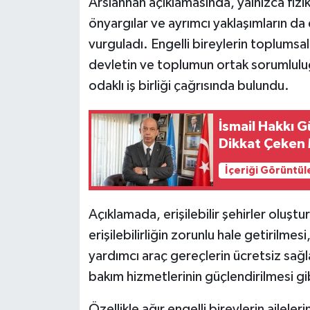
Arslanhan açıklamasında, yalnızca fizik
önyargılar ve ayrımcı yaklaşımların da e
vurguladı. Engelli bireylerin toplumsal
devletin ve toplumun ortak sorumlulu
odaklı iş birliği çağrısında bulundu.
İsmail Hakkı 
Dikkat Çeken 
İçeriği Görüntül
Açıklamada, erişilebilir şehirler oluştu
erişilebilirliğin zorunlu hale getirilmes
yardımcı araç gereçlerin ücretsiz sağ
bakım hizmetlerinin güçlendirilmesi gib
Özellikle ağır engelli bireylerin aileler