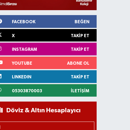
FACEBOOK
BEĞEN
X
TAKIP ET
INSTAGRAM
TAKIP ET
YOUTUBE
ABONE OL
LINKEDIN
TAKIP ET
05303870003
İLETIŞIM
Döviz & Altın Hesaplayıcı