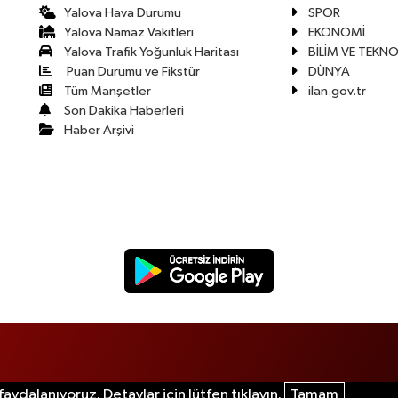
Yalova Hava Durumu
SPOR
Yalova Namaz Vakitleri
EKONOMİ
Yalova Trafik Yoğunluk Haritası
BİLİM VE TEKNO
Puan Durumu ve Fikstür
DÜNYA
Tüm Manşetler
ilan.gov.tr
Son Dakika Haberleri
Haber Arşivi
aydalanıyoruz. Detaylar için lütfen tıklayın.
Tamam