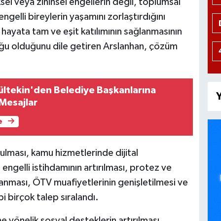
sel veya zihinsel engellerin değil, toplumsal
ngelli bireylerin yaşamını zorlaştırdığını
 hayata tam ve eşit katılımının sağlanmasının
ğu olduğunu dile getiren Arslanhan, çözüm
Gültekin'den Belediye Başkanlarına
Y
Mesajlar
e
rulması, kamu hizmetlerinde dijital
i, engelli istihdamının artırılması, protez ve
lanması, ÖTV muafiyetlerinin genişletilmesi ve
i birçok talep sıralandı.
ine yönelik sosyal desteklerin artırılması