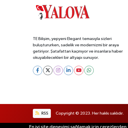
TE Bilişim, yepyeni Elegant temasıyla sizleri
buluştururken, sadelik ve modernizmi bir araya
getiriyor. Şatafattan kaçınıyor ve insanlara haber
okuyabilecekleri bir altyapı sunuyor.
RSS
Copyright © 2023. Her hakkı saklıdır.
En iyi site deneyimi sağlamak için çerezlerden f