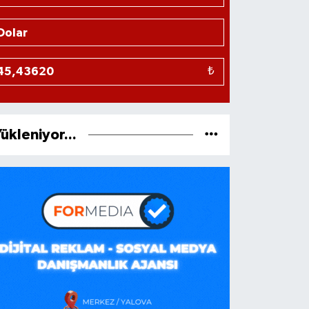
₺
ükleniyor...