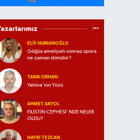
Yazarlarımız
ELİF NUMANOĞLU
Göğüs ameliyatı sonrası spora
ne zaman dönülür?
TARIK ORHAN
Yalova'nın Yüzü
AHMET AKYOL
FİLİSTİN CEPHESİ’ NDE NELER
OLDU?
HAYRI TEZCAN