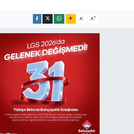
-
+
A
A