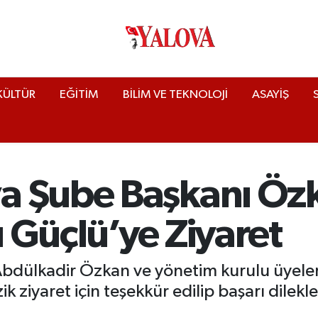
KÜLTÜR
EĞİTİM
BİLİM VE TEKNOLOJİ
ASAYİŞ
a Şube Başkanı Öz
ı Güçlü’ye Ziyaret
ülkadir Özkan ve yönetim kurulu üyeleri,
 ziyaret için teşekkür edilip başarı dilekler