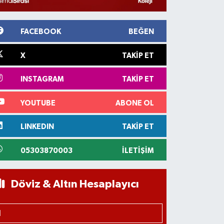
FACEBOOK
BEĞEN
X
TAKIP ET
INSTAGRAM
TAKIP ET
YOUTUBE
ABONE OL
LINKEDIN
TAKIP ET
05303870003
İLETIŞIM
Döviz & Altın Hesaplayıcı