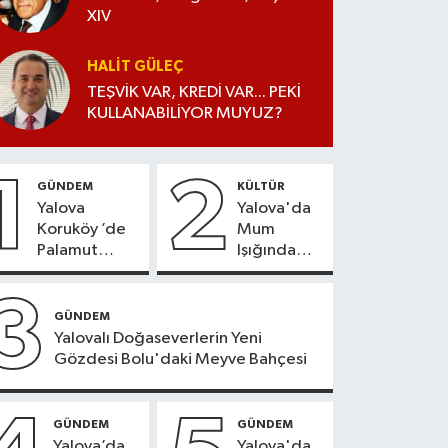
XIV
HALIT GÜLEÇ
TEŞVİK VAR, KREDİ VAR... PEKİ
KULLANABİLİYOR MUYUZ?
1
2
GÜNDEM
KÜLTÜR
Yalova
Yalova'da
Koruköy ’de
Mum
Palamut
Işığında
Sezonu
Konser
Heyecanı
Keyfi
3
GÜNDEM
Yalovalı Doğaseverlerin Yeni
Gözdesi Bolu'daki Meyve Bahçesi
GÜNDEM
GÜNDEM
Yalova’da
Yalova'da