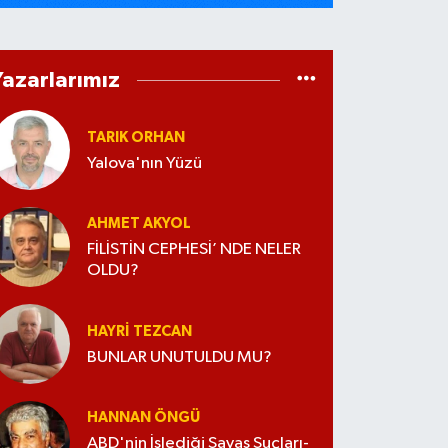
Yazarlarımız
TARIK ORHAN
Yalova'nın Yüzü
AHMET AKYOL
FİLİSTİN CEPHESİ’ NDE NELER
OLDU?
HAYRI TEZCAN
BUNLAR UNUTULDU MU?
HANNAN ÖNGÜ
ABD'nin İşlediği Savaş Suçları-