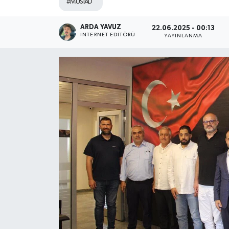
#MÜSİAD
SPOR
ARDA YAVUZ
22.06.2025 - 00:13
İNTERNET EDITÖRÜ
YAYINLANMA
ULUSAL
İLÇELERİMİZ
RESMİ İLAN