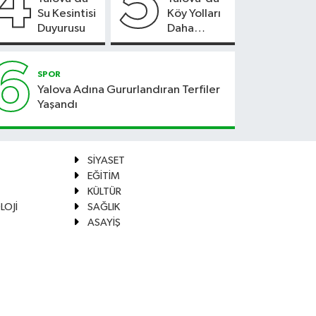
4
5
Su Kesintisi
Köy Yolları
Duyurusu
Daha
Güvenli
Hale
6
Geliyor
SPOR
Yalova Adına Gururlandıran Terfiler
Yaşandı
SİYASET
EĞİTİM
KÜLTÜR
LOJİ
SAĞLIK
ASAYİŞ