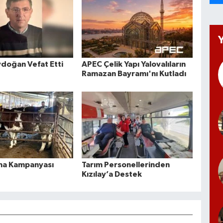
doğan Vefat Etti
APEC Çelik Yapı Yalovalıların
Ramazan Bayramı'nı Kutladı
ma Kampanyası
Tarım Personellerinden
Kızılay’a Destek