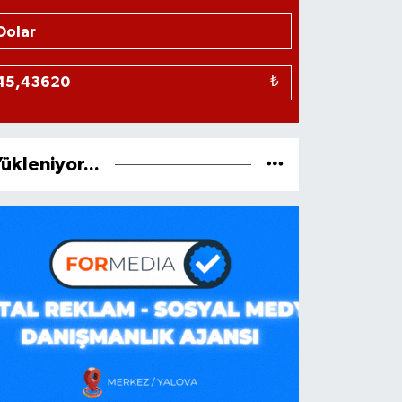
₺
ükleniyor...