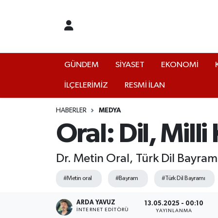
GÜNDEM
Yalova Nöbetçi Eczaneler
SİYASET
Yalova Hava Durumu
GÜNDEM
SİYASET
EKONOMİ
İLÇELERİMİZ
RESMİ İLAN
EKONOMİ
Yalova Namaz Vakitleri
KÜLTÜR
Yalova Trafik Yoğunluk Haritası
HABERLER
MEDYA
Oral: Dil, Mill
EĞİTİM
Puan Durumu ve Fikstür
Dr. Metin Oral, Türk Dil Bayramı
BİLİM VE TEKNOLOJİ
Tüm Manşetler
#Metin oral
#Bayram
#Türk Dil Bayramı
ASAYİŞ
Son Dakika Haberleri
ARDA YAVUZ
13.05.2025 - 00:10
SAĞLIK
Haber Arşivi
İNTERNET EDITÖRÜ
YAYINLANMA