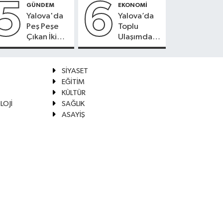
5
6
GÜNDEM
EKONOMİ
Yalova'da
Yalova’da
Peş Peşe
Toplu
Çıkan İki
Ulaşımda
Yangın
Kartlı
Kontrol
Ödeme
Altına
Beklentisi
SİYASET
Alındı
EĞİTİM
KÜLTÜR
LOJİ
SAĞLIK
ASAYİŞ