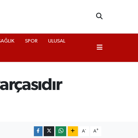
SAĞLIK
SPOR
ULUSAL
Parçasıdır
-
+
A
A