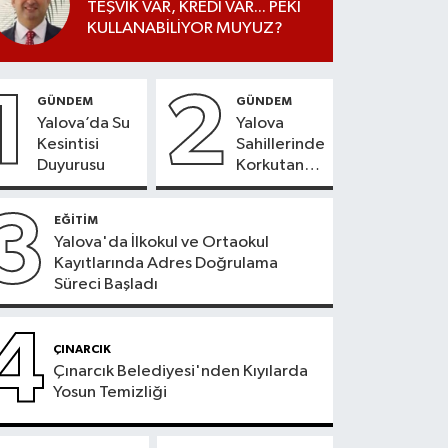
TEŞVİK VAR, KREDİ VAR... PEKİ
KULLANABİLİYOR MUYUZ?
1
2
GÜNDEM
GÜNDEM
Yalova’da Su
Yalova
Kesintisi
Sahillerinde
Duyurusu
Korkutan
Tablo
3
EĞİTİM
Yalova'da İlkokul ve Ortaokul
Kayıtlarında Adres Doğrulama
Süreci Başladı
4
ÇINARCIK
Çınarcık Belediyesi'nden Kıyılarda
Yosun Temizliği