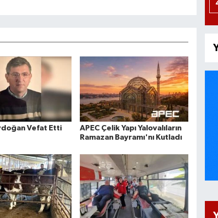
Y
doğan Vefat Etti
APEC Çelik Yapı Yalovalıların
Ramazan Bayramı'nı Kutladı