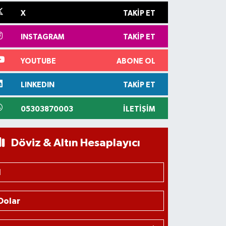
X
TAKIP ET
INSTAGRAM
TAKIP ET
YOUTUBE
ABONE OL
LINKEDIN
TAKIP ET
05303870003
İLETIŞIM
Döviz & Altın Hesaplayıcı