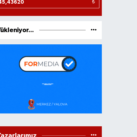
₺
ükleniyor...
Yazarlarımız