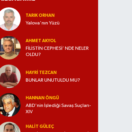
TARIK ORHAN
Yalova'nın Yüzü
AHMET AKYOL
FİLİSTİN CEPHESİ’ NDE NELER
OLDU?
HAYRI TEZCAN
BUNLAR UNUTULDU MU?
HANNAN ÖNGÜ
ABD'nin İşlediği Savaş Suçları-
XIV
HALIT GÜLEÇ