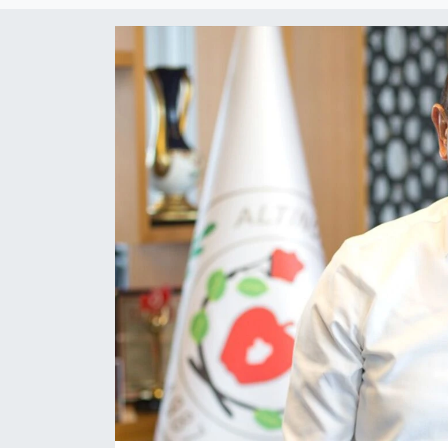
SPOR
ULUSAL
İLÇELERİMİZ
RESMİ İLAN