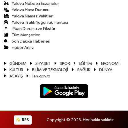
Yalova Nöbetçi Eczaneler
Yalova Hava Durumu
Yalova Namaz Vakitleri
Yalova Trafik Yoğunluk Haritası
Puan Durumu ve Fikstür
Tüm Manşetler
Son Dakika Haberleri
Haber Arşivi
GÜNDEM
SİYASET
SPOR
EĞİTİM
EKONOMİ
KÜLTÜR
BİLİM VE TEKNOLOJİ
SAĞLIK
DÜNYA
ASAYİŞ
ilan.gov.tr
RSS
Copyright © 2023. Her hakkı saklıdır.