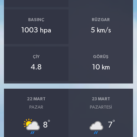
BASINÇ
RÜZGAR
1003
5
hpa
km/s
ÇIY
GÖRÜŞ
4.8
10
km
22 MART
23 MART
PAZAR
PAZARTESI
°
°
8
7