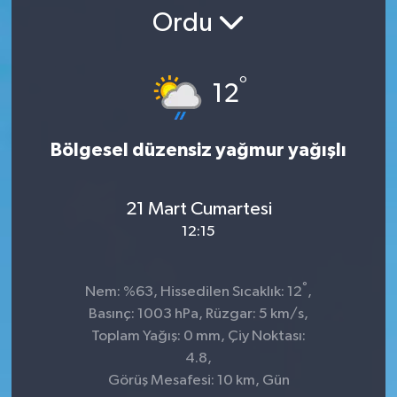
Ordu
SPOR
ULUSAL
°
12
İLÇELERİMİZ
Bölgesel düzensiz yağmur yağışlı
RESMİ İLAN
21 Mart Cumartesi
12:15
°
Nem: %63, Hissedilen Sıcaklık: 12
,
Basınç: 1003 hPa, Rüzgar: 5 km/s,
Toplam Yağış: 0 mm, Çiy Noktası:
4.8,
Görüş Mesafesi: 10 km, Gün