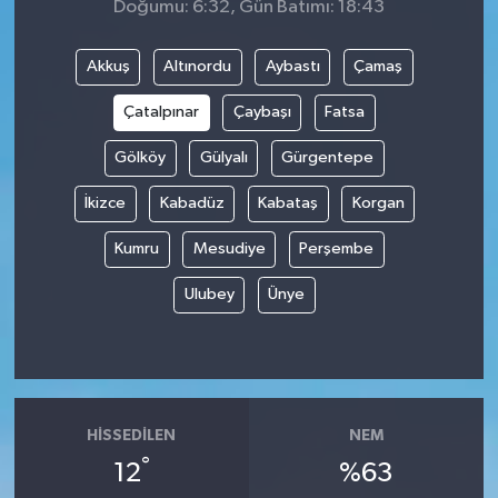
Doğumu: 6:32, Gün Batımı: 18:43
Akkuş
Altınordu
Aybastı
Çamaş
Çatalpınar
Çaybaşı
Fatsa
Gölköy
Gülyalı
Gürgentepe
İkizce
Kabadüz
Kabataş
Korgan
Kumru
Mesudiye
Perşembe
Ulubey
Ünye
HISSEDILEN
NEM
°
12
%63