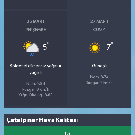
26 MART
27 MART
PERŞEMBE
CUMA
°
°
5
7
Bölgesel düzensiz yağmur
Güneşli
yağışlı
Nem: %74
Rüzgar: 7 km/h
Nem: %94
Rüzgar: 9 km/h
Yağış Olasılığı: %88
Çatalpınar Hava Kalitesi
İyi