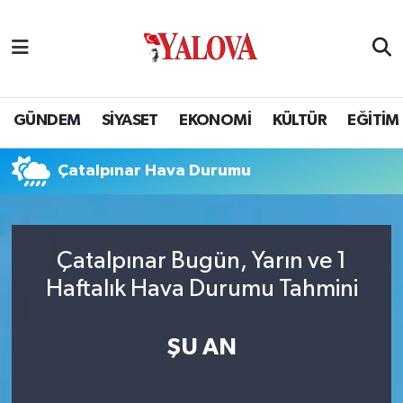
GÜNDEM
Yalova Nöbetçi Eczaneler
SİYASET
Yalova Hava Durumu
GÜNDEM
SİYASET
EKONOMİ
KÜLTÜR
EĞİTİM
EKONOMİ
Yalova Namaz Vakitleri
Çatalpınar Hava Durumu
KÜLTÜR
Yalova Trafik Yoğunluk Haritası
EĞİTİM
Puan Durumu ve Fikstür
Çatalpınar Bugün, Yarın ve 1
Haftalık Hava Durumu Tahmini
BİLİM VE TEKNOLOJİ
Tüm Manşetler
ASAYİŞ
Son Dakika Haberleri
ŞU AN
SAĞLIK
Haber Arşivi