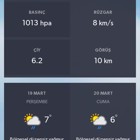
BASINÇ
RÜZGAR
1013
8
hpa
km/s
ÇIY
GÖRÜŞ
6.2
10
km
19 MART
20 MART
PERŞEMBE
CUMA
°
°
7
6
Bölgesel düzensiz yağmur
Bölgesel düzensiz yağmur