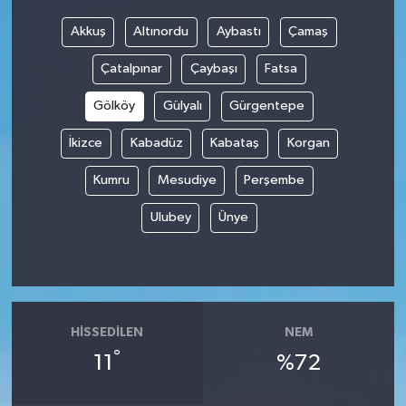
Akkuş
Altınordu
Aybastı
Çamaş
Çatalpınar
Çaybaşı
Fatsa
Gölköy
Gülyalı
Gürgentepe
İkizce
Kabadüz
Kabataş
Korgan
Kumru
Mesudiye
Perşembe
Ulubey
Ünye
HISSEDILEN
NEM
°
11
%72