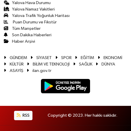
Yalova Hava Durumu
Yalova Namaz Vakitleri
Yalova Trafik Yoğunluk Haritası
Puan Durumu ve Fikstür
Tüm Manşetler
Son Dakika Haberleri
Haber Arşivi
GÜNDEM
SİYASET
SPOR
EĞİTİM
EKONOMİ
KÜLTÜR
BİLİM VE TEKNOLOJİ
SAĞLIK
DÜNYA
ASAYİŞ
ilan.gov.tr
RSS
Copyright © 2023. Her hakkı saklıdır.