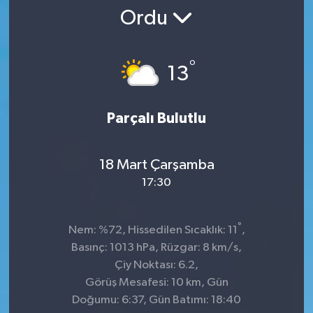
Ordu
SPOR
ULUSAL
°
13
İLÇELERİMİZ
Parçalı Bulutlu
RESMİ İLAN
18 Mart Çarşamba
17:30
°
Nem: %72, Hissedilen Sıcaklık: 11
,
Basınç: 1013 hPa, Rüzgar: 8 km/s,
Çiy Noktası: 6.2,
Görüş Mesafesi: 10 km, Gün
Doğumu: 6:37, Gün Batımı: 18:40