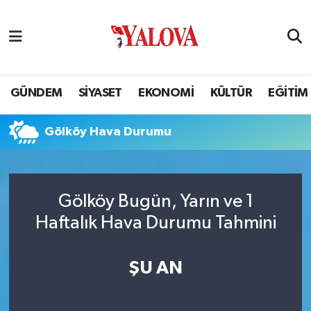
GÜNDEM
Yalova Nöbetçi Eczaneler
SİYASET
Yalova Hava Durumu
GÜNDEM
SİYASET
EKONOMİ
KÜLTÜR
EĞİTİM
EKONOMİ
Yalova Namaz Vakitleri
Gölköy Hava Durumu
KÜLTÜR
Yalova Trafik Yoğunluk Haritası
EĞİTİM
Puan Durumu ve Fikstür
Gölköy Bugün, Yarın ve 1
Haftalık Hava Durumu Tahmini
BİLİM VE TEKNOLOJİ
Tüm Manşetler
ASAYİŞ
Son Dakika Haberleri
ŞU AN
SAĞLIK
Haber Arşivi