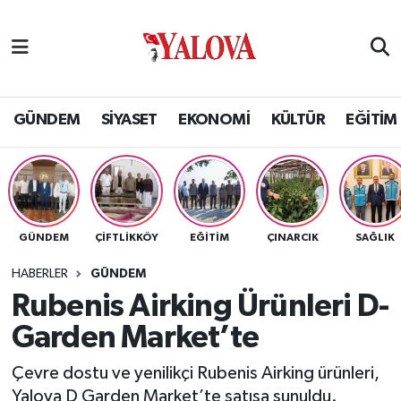
GÜNDEM
Yalova Nöbetçi Eczaneler
SİYASET
Yalova Hava Durumu
GÜNDEM
SİYASET
EKONOMİ
KÜLTÜR
EĞİTİM
EKONOMİ
Yalova Namaz Vakitleri
KÜLTÜR
Yalova Trafik Yoğunluk Haritası
GÜNDEM
ÇİFTLİKKÖY
EĞİTİM
ÇINARCIK
SAĞLIK
EĞİTİM
Puan Durumu ve Fikstür
HABERLER
GÜNDEM
BİLİM VE TEKNOLOJİ
Tüm Manşetler
Rubenis Airking Ürünleri D-
Garden Market’te
ASAYİŞ
Son Dakika Haberleri
Çevre dostu ve yenilikçi Rubenis Airking ürünleri,
SAĞLIK
Haber Arşivi
Yalova D Garden Market’te satışa sunuldu.