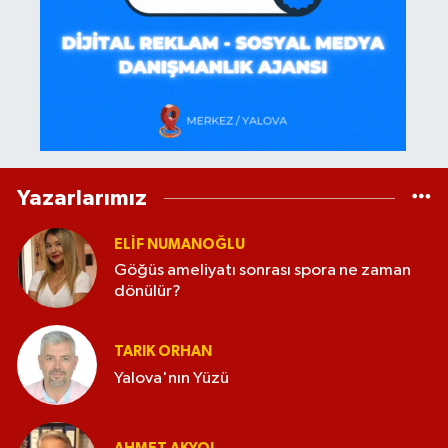
Yazarlarımız
ELİF NUMANOĞLU
Göğüs ameliyatı sonrası spora ne zaman
dönülür?
TARIK ORHAN
Yalova'nın Yüzü