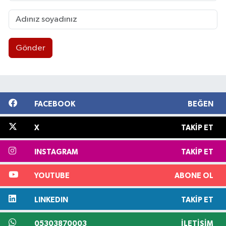
Gönder
FACEBOOK
BEĞEN
X
TAKIP ET
INSTAGRAM
TAKIP ET
YOUTUBE
ABONE OL
LINKEDIN
TAKIP ET
05303870003
İLETIŞIM