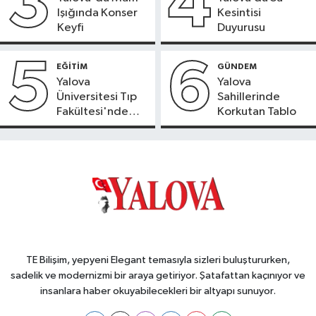
3
4
Işığında Konser
Kesintisi
Keyfi
Duyurusu
5
6
EĞİTİM
GÜNDEM
Yalova
Yalova
Üniversitesi Tıp
Sahillerinde
Fakültesi'nde
Korkutan Tablo
Yeni Dönem
TE Bilişim, yepyeni Elegant temasıyla sizleri buluştururken,
sadelik ve modernizmi bir araya getiriyor. Şatafattan kaçınıyor ve
insanlara haber okuyabilecekleri bir altyapı sunuyor.