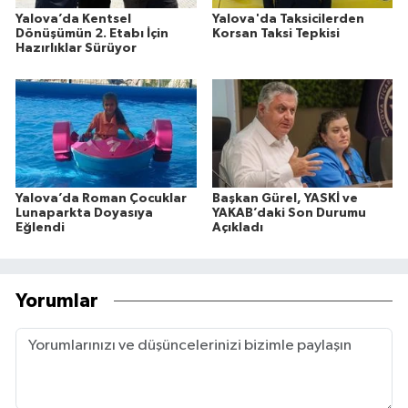
Yalova’da Kentsel
Yalova'da Taksicilerden
Dönüşümün 2. Etabı İçin
Korsan Taksi Tepkisi
Hazırlıklar Sürüyor
Yalova’da Roman Çocuklar
Başkan Gürel, YASKİ ve
Lunaparkta Doyasıya
YAKAB’daki Son Durumu
Eğlendi
Açıkladı
Yorumlar