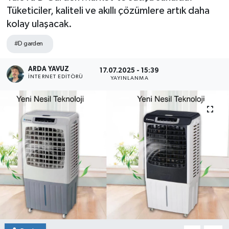
Tüketiciler, kaliteli ve akıllı çözümlere artık daha
SPOR
kolay ulaşacak.
ULUSAL
#D garden
İLÇELERİMİZ
ARDA YAVUZ
17.07.2025 - 15:39
İNTERNET EDITÖRÜ
YAYINLANMA
RESMİ İLAN