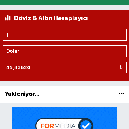
Döviz & Altın Hesaplayıcı
₺
Yükleniyor...