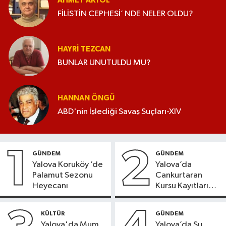
AHMET AKYOL
FİLİSTİN CEPHESİ’ NDE NELER OLDU?
HAYRI TEZCAN
BUNLAR UNUTULDU MU?
HANNAN ÖNGÜ
ABD'nin İşlediği Savaş Suçları-XIV
1
2
GÜNDEM
GÜNDEM
Yalova Koruköy ’de
Yalova’da
Palamut Sezonu
Cankurtaran
Heyecanı
Kursu Kayıtları
Başladı
KÜLTÜR
GÜNDEM
Yalova'da Mum
Yalova’da Su