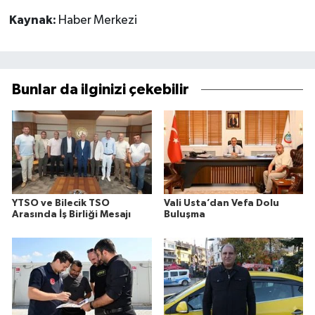
Kaynak:
Haber Merkezi
Bunlar da ilginizi çekebilir
YTSO ve Bilecik TSO
Vali Usta’dan Vefa Dolu
Arasında İş Birliği Mesajı
Buluşma