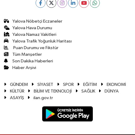
Yalova Nöbetçi Eczaneler
Yalova Hava Durumu
Yalova Namaz Vakitleri
Yalova Trafik Yoğunluk Haritası
Puan Durumu ve Fikstür
Tüm Manşetler
Son Dakika Haberleri
Haber Arşivi
GÜNDEM
SİYASET
SPOR
EĞİTİM
EKONOMİ
KÜLTÜR
BİLİM VE TEKNOLOJİ
SAĞLIK
DÜNYA
ASAYİŞ
ilan.gov.tr